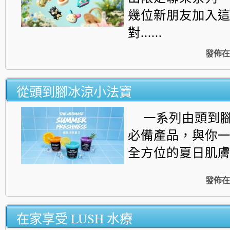
幾位新朋友加入
對......
發佈在
從頭到腳冰涼小法寶
一系列由頭到
必備產品，
與你
全方位的夏日肌膚防禦
發佈在
在家享受 LUSH 水療