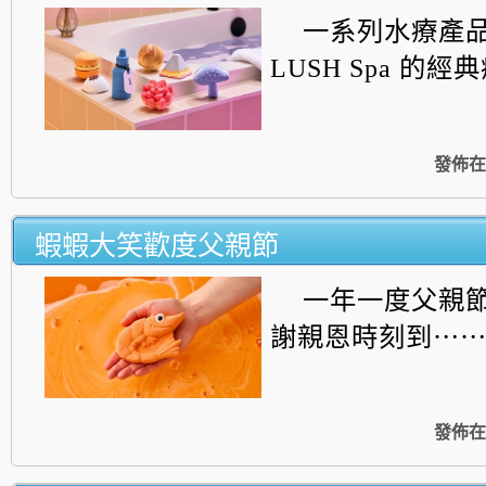
一系列水療產
LUSH Spa 的經典療程
發佈在
蝦蝦大笑歡度父親節
一年一度父親
謝親恩時刻到⋯
發佈在