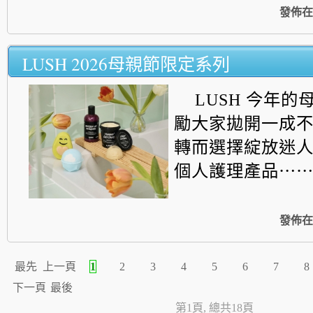
發佈在
LUSH 2026母親節限定系列
LUSH 今年
勵大家拋開一成
轉而選擇綻放迷
個人護理產品⋯
發佈在
最先
上一頁
1
2
3
4
5
6
7
8
下一頁
最後
第1頁, 總共18頁