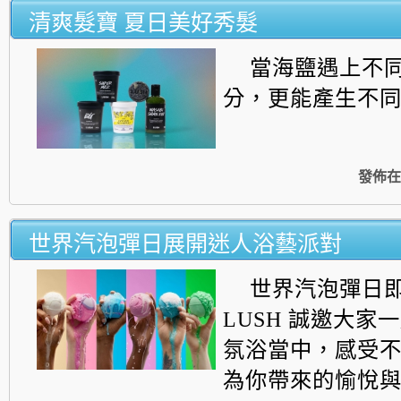
清爽髮寶 夏日美好秀髮
當海鹽遇上不
分，更能產生不同護髮
發佈在
世界汽泡彈日展開迷人浴藝派對
世界汽泡彈日
LUSH 誠邀大家
氛浴當中，
感受
為你帶來的愉悅