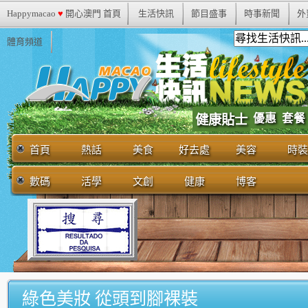
Happymacao
♥
開心澳門 首頁
生活快訊
節目盛事
時事新聞
外
體育頻道
優惠
套餐
健康貼士
首頁
熱話
美食
好去處
美容
時裝
數碼
活學
文創
健康
博客
綠色美妝 從頭到腳裸裝