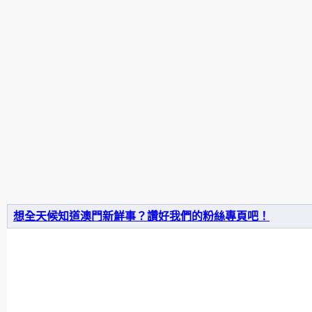
想全天候知道澳門新鮮事？讚好我們的粉絲專頁吧！