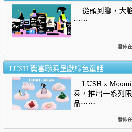
從頭到腳，大
⋯⋯
發佈在
LUSH 驚喜聯乘呈獻綠色童話
LUSH x Moo
乘，
推出一系列
品⋯⋯
發佈在