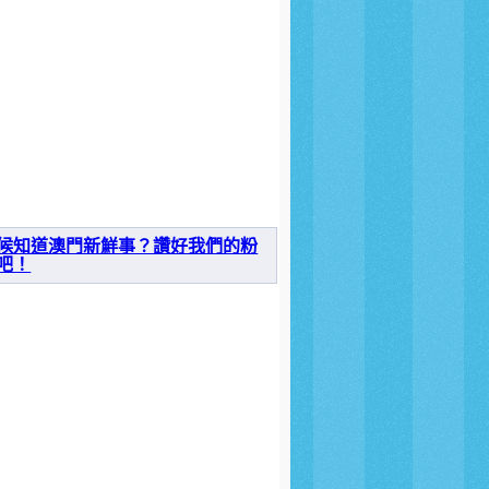
候知道澳門新鮮事？讚好我們的粉
吧！