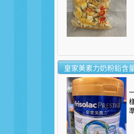
皇家美素力奶粉鉛含