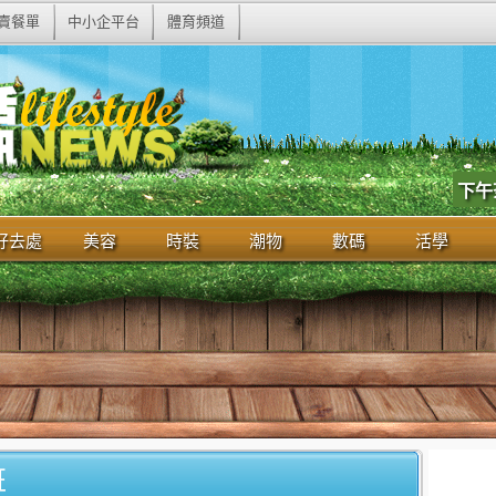
賣餐單
中小企平台
體育頻道
下午
好去處
美容
時裝
潮物
數碼
活學
班