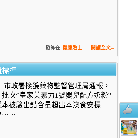
發佈在
健康貼士
閱讀全文...
量標準
市政署接獲藥物監督管理局通報，
一批次“皇家美素力1號嬰兒配方奶粉”
樣本被驗出鉛含量超出本澳食安標
準⋯⋯