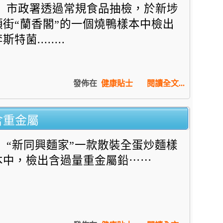
市政署透過常規食品抽檢，於新埗
頭街“蘭香閣”的一個燒鴨樣本中檢出
斯特菌........
發佈在
健康貼士
閱讀全文...
含重金屬
“新同興麵家”一款散裝全蛋炒麵樣
本中，檢出含過量重金屬鉛⋯⋯