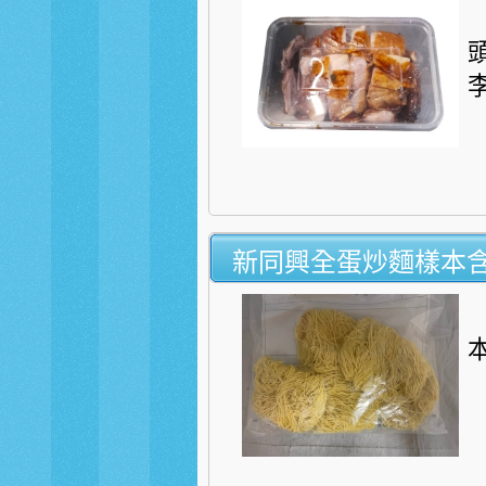
李
新同興全蛋炒麵樣本