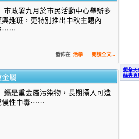
市政署九月於市民活動中心舉辦多
項興趣班，更特別推出中秋主題內
容⋯⋯
發佈在
活學
閱讀全文...
想全天
重金屬
絲專頁
鎘是重金屬污染物，長期攝入可造
成慢性中毒⋯⋯