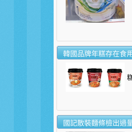
韓國品牌年糕存在食
國記散裝麵條檢出過