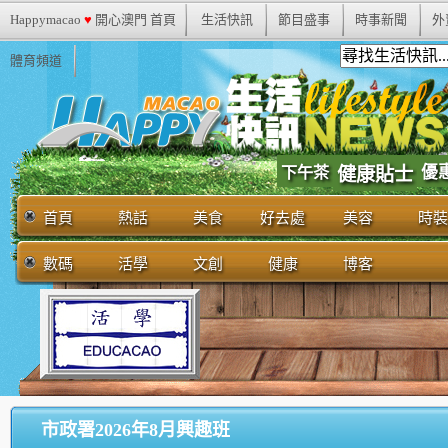
Happymacao
♥
開心澳門 首頁
生活快訊
節目盛事
時事新聞
外
體育頻道
優
下午茶
健康貼士
首頁
熱話
美食
好去處
美容
時裝
數碼
活學
文創
健康
博客
市政署2026年8月興趣班