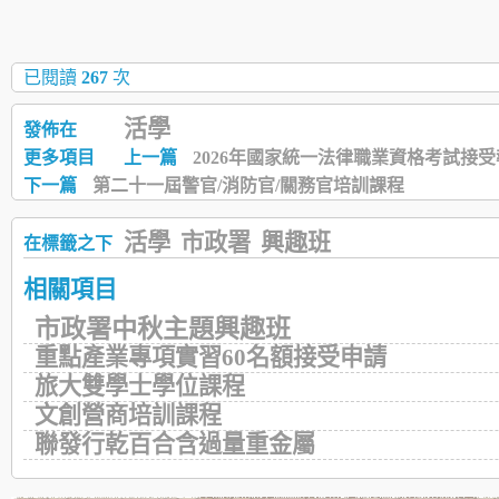
已閱讀
267
次
活學
發佈在
更多項目
上一篇
2026年國家統一法律職業資格考試接
下一篇
第二十一屆警官/消防官/關務官培訓課程
活學
市政署
興趣班
在標籤之下
相關項目
市政署中秋主題興趣班
重點產業專項實習60名額接受申請
旅大雙學士學位課程
文創營商培訓課程
聯發行乾百合含過量重金屬