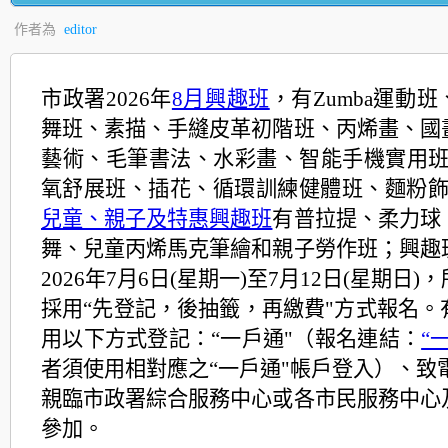
作者為
editor
市政署2026年
8月興趣班
，有Zumba運動
舞班、素描、手縫皮革初階班、丙烯畫、國
藝術、毛筆書法、水彩畫、智能手機實用班、O
氧舒展班、插花、循環訓練健體班、麵粉
兒童、親子及特惠興趣班
有普拉提、柔力球
舞、兒童丙烯馬克筆繪和親子勞作班；
興趣
2026年7月6日(星期一)至7月12日(星期日
採用“先登記，後抽籤，再繳費"方式報名。
用以下方式登記：“一戶通"（報名連結：
“
者須使用相對應之“一戶通"帳戶登入）、致電28
親臨市政署綜合服務中心或各市民服務中心
參加。