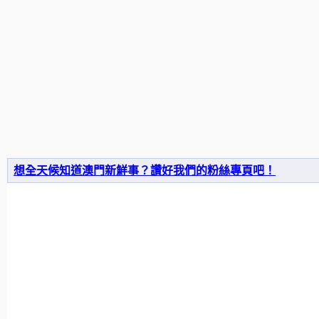
想全天候知道澳門新鮮事？讚好我們的粉絲專頁吧！