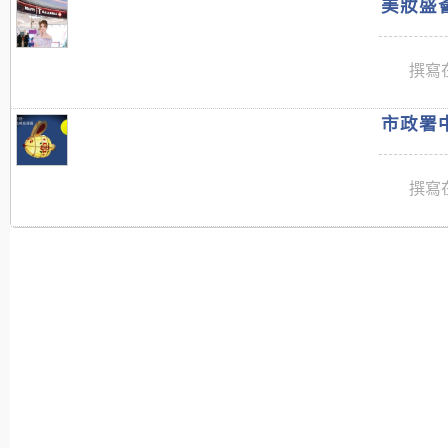
美妝盛薈
撰寫在
市政署中
撰寫在