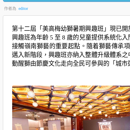
作者為
editor
第十二屆「
美高梅幼獅暑期興趣班」現已開
興趣班為年齡 5 至 8 歲的兒童提供系統化
接觸嶺南獅藝的重要起點。
隨着獅藝傳承項目
邁入新階段，興趣班亦納入整體升級體系之
動醒獅由節慶文化走向全民可參與的「城市