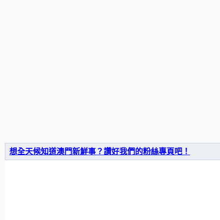
想全天候知道澳門新鮮事？讚好我們的粉絲專頁吧！