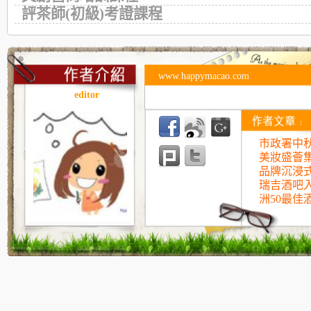
評茶師(初級)考證課程
www.happymacao.com
editor
市政署中
美妝盛薈
品牌沉浸
瑞吉酒吧入
洲50最佳