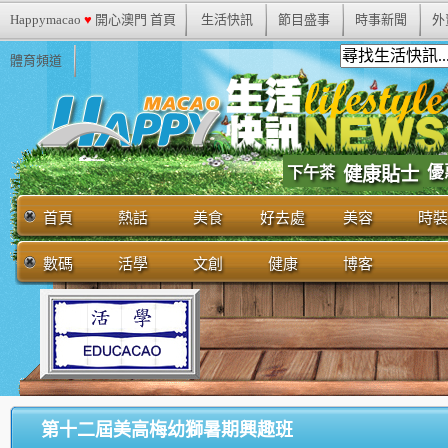
Happymacao
♥
開心澳門 首頁
生活快訊
節目盛事
時事新聞
外
體育頻道
優
下午茶
健康貼士
首頁
熱話
美食
好去處
美容
時裝
數碼
活學
文創
健康
博客
第十二屆美高梅幼獅暑期興趣班