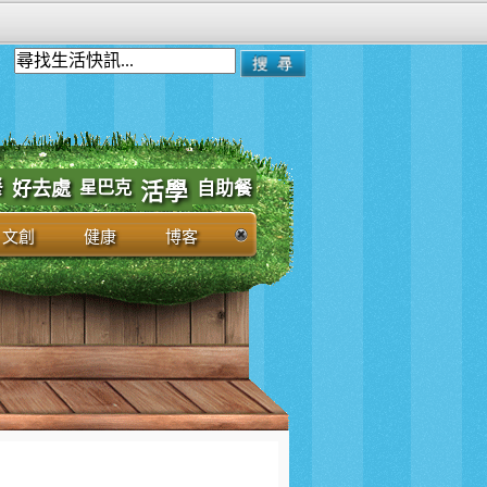
餐
好去處
星巴克
自助餐
活學
文創
健康
博客