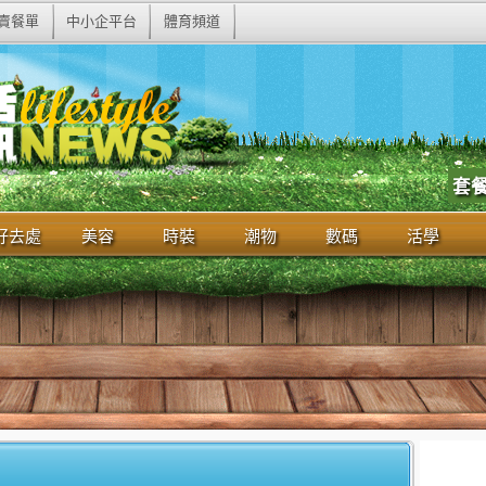
賣餐單
中小企平台
體育頻道
套
好去處
美容
時裝
潮物
數碼
活學