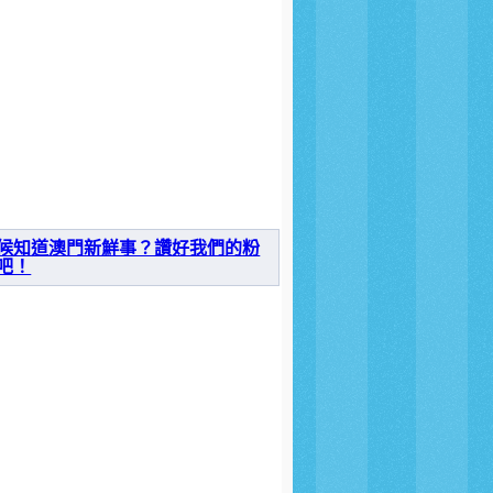
候知道澳門新鮮事？讚好我們的粉
吧！