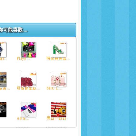
你可能喜歡....
I...
Playb...
時尚春色盡...
香...
母親節呈獻...
MIU L...
.
Affle...
黑白一對對