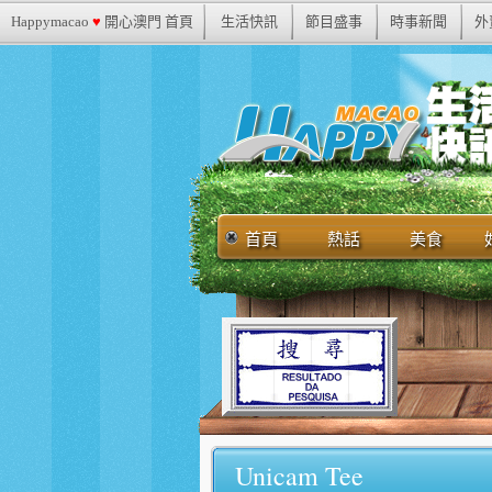
Happymacao
♥
開心澳門 首頁
生活快訊
節目盛事
時事新聞
外
首頁
熱話
美食
Unicam Tee