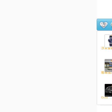
沙夫豪森
帕瑪強尼
Octo ..