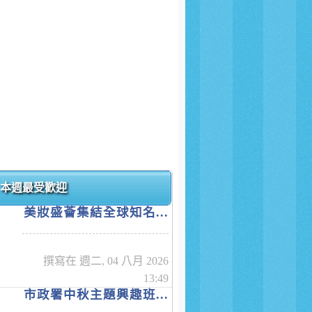
本週最受歡迎
美妝盛薈集結全球知名...
撰寫在 週二, 04 八月 2026
13:49
市政署中秋主題興趣班...