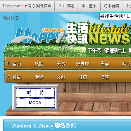
Happymacao
♥
開心澳門 首頁
生活快訊
節目盛事
時事新聞
外
體育頻道
下午茶
健康貼士
首頁
熱話
美食
好去處
美容
時裝
數碼
活學
文創
健康
博客
Pandora X Disney 聯名系列