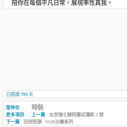
陪你在每個平凡日常，
展現率性真我。
已閱讀
793
次
時裝
發佈在
更多項目
上一篇
太空瑞士錶阿爾忒彌斯 2 號
下一篇
回到街頭 - SS26沙塵系列