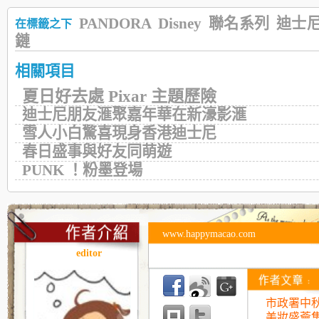
PANDORA
Disney
聯名系列
迪士
在標籤之下
鏈
相關項目
夏日好去處 Pixar 主題歷險
迪士尼朋友滙聚嘉年華在新濠影滙
雪人小白驚喜現身香港迪士尼
春日盛事與好友同萌遊
PUNK ！粉墨登場
www.happymacao.com
editor
市政署中
美妝盛薈