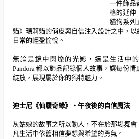
一件飾品
格的延伸
貓狗系列
貓》
瑪莉貓的俏皮與自信注入設計之中，
以
日常的輕盈愉悅。
無論是鏡中閃爍的光影，還是生活中的
Pandora 都以飾品記錄個人故事，讓每份
綻放，
展現屬於你的獨特魅力。
迪士尼《仙履奇緣》・午夜後的自信魔法
灰姑娘的故事之所以動人，不在於那場舞會
凡生活中依舊相信夢想與希望的勇氣。