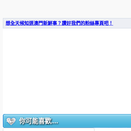
想全天候知道澳門新鮮事？讚好我們的粉絲專頁吧！
你可能喜歡....