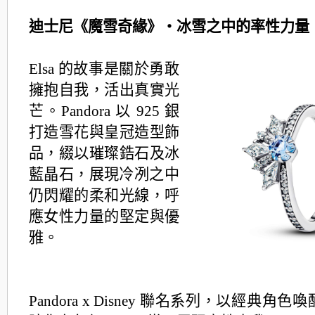
迪士尼《魔雪奇緣》・冰雪之中的率性力量
Elsa 的故事是關於勇敢
擁抱自我，活出真實光
芒。Pandora 以 925 銀
打造雪花與皇冠造型飾
品，綴以璀璨鋯石及冰
藍晶石，
展現冷冽之中
仍閃耀的柔和光線，呼
應女性力量的堅定與優
雅。
Pandora x Disney 聯名系列，以經典角