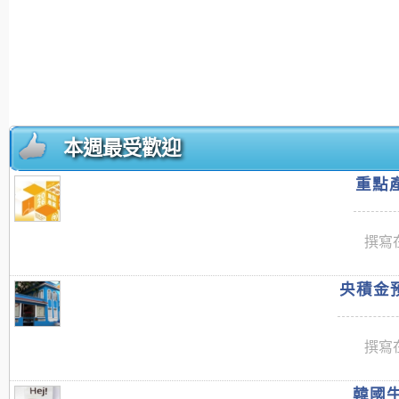
本週最受歡迎
重點產
撰寫在
央積金預
撰寫在
韓國牛