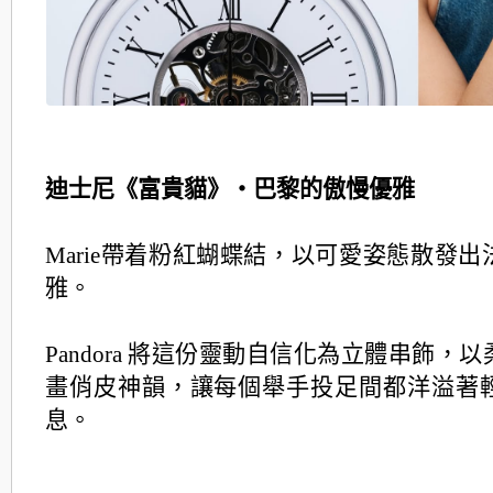
迪士尼《富貴貓》・巴黎的傲慢優雅
Marie帶着粉紅蝴蝶結，以可愛姿態散發
雅。
Pandora 將這份靈動自信化為立體串飾，
畫俏皮神韻，
讓每個舉手投足間都洋溢著
息。