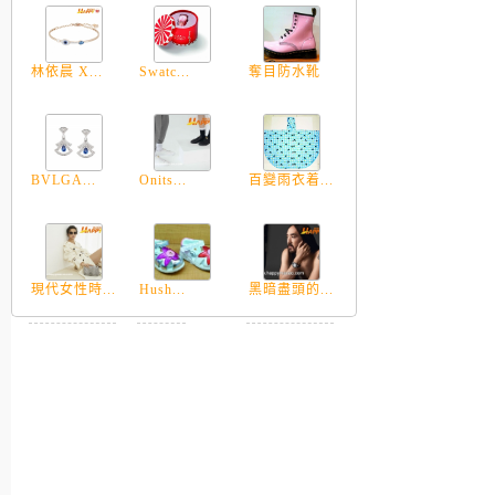
林依晨 X...
Swatc...
奪目防水靴
BVLGA...
Onits...
百變雨衣着...
現代女性時...
Hush...
黑暗盡頭的...