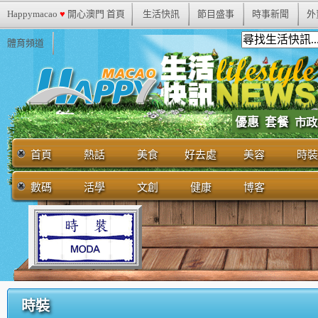
Happymacao
♥
開心澳門 首頁
生活快訊
節目盛事
時事新聞
外
體育頻道
優惠
套餐
市政
首頁
熱話
美食
好去處
美容
時裝
數碼
活學
文創
健康
博客
時裝