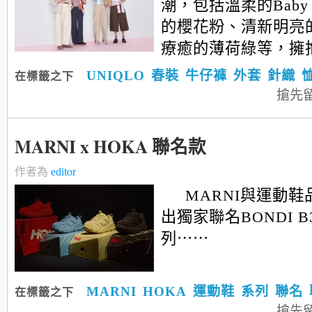
潮，包括溫柔的Baby 
的櫻花粉、清新明亮
療癒的薄荷綠等，擁
UNIQLO
春裝
牛仔褲
外套
針織
在標籤之下
搶先
MARNI x HOKA 聯名款
作者為
editor
MARNI與運動鞋
出獨家聯名BONDI 
列⋯⋯
MARNI
HOKA
運動鞋
系列
聯名
在標籤之下
搶先