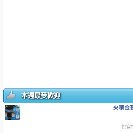
本週最受歡迎
央積金預
撰寫在