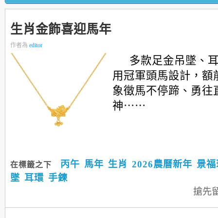
生肖金飾喜迎馬年
作者為
editor
多款足金吊墜、
用冠軍頭馬設計，額
象徵馬不停蹄、勇往
神⋯⋯
丙午
馬年
生肖
2026農曆新年
景福
在標籤之下
墜
耳環
手鍊
搶先