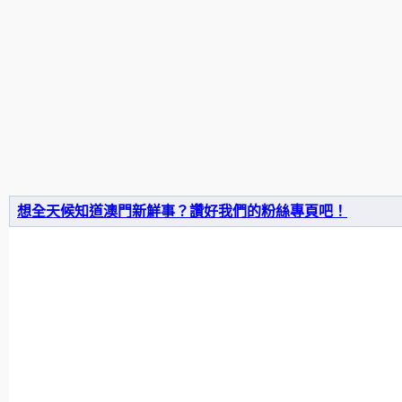
想全天候知道澳門新鮮事？讚好我們的粉絲專頁吧！