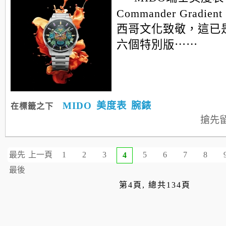
Commander Gradient
西哥文化致敬，這已
六個特別版⋯⋯
MIDO
美度表
腕錶
在標籤之下
搶先
最先
上一頁
1
2
3
5
6
7
8
4
最後
第4頁, 總共134頁