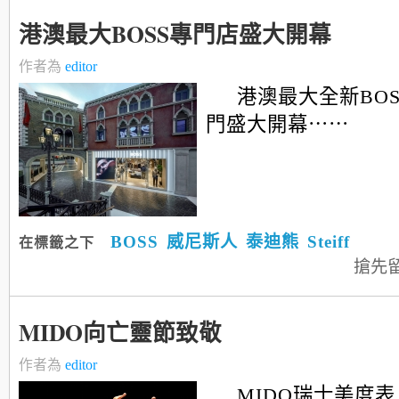
港澳最大BOSS專門店盛大開幕
作者為
editor
港澳最大全新BO
門盛大開幕⋯⋯
BOSS
威尼斯人
泰迪熊
Steiff
在標籤之下
搶先
MIDO向亡靈節致敬
作者為
editor
MIDO瑞士美度