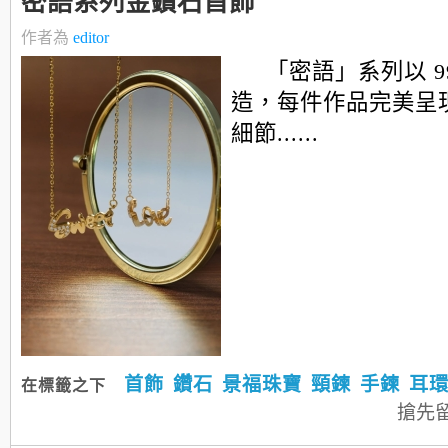
密語系列金鑽石首飾
作者為
editor
「密語」系列以 9
造，每件作品完美呈
細節......
首飾
鑽石
景福珠寶
頸鍊
手鍊
耳
在標籤之下
搶先