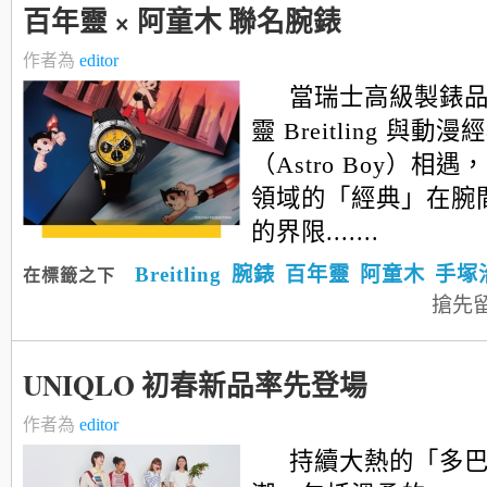
百年靈 × 阿童木 聯名腕錶
作者為
editor
當瑞士高級製錶
靈 Breitling 與
（Astro Boy）相
領域的「經典」在腕
的界限.......
Breitling
腕錶
百年靈
阿童木
手塚
在標籤之下
搶先
UNIQLO 初春新品率先登場
作者為
editor
持續大熱的「多