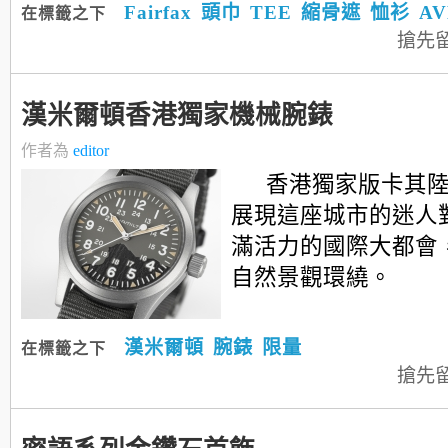
Fairfax
頭巾
TEE
縮骨遮
恤衫
AV
在標籤之下
搶先
漢米爾頓香港獨家機械腕錶
作者為
editor
香港獨家版卡其
展現這座城市的迷人
滿活力的國際大都會
自然景觀環繞。
漢米爾頓
腕錶
限量
在標籤之下
搶先