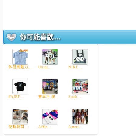
你可能喜歡....
休閒風魅力...
Uniql...
NIKE...
FAIRF...
賽車月 澳...
Starb...
悅動腕間 ...
Affle...
Ameri...