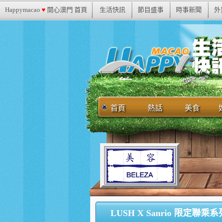
Happymacao
♥
開心澳門 首頁
生活快訊
節目盛事
時事新聞
外
首頁
熱話
美食
LUSH X Sanrio 限定聯乘系