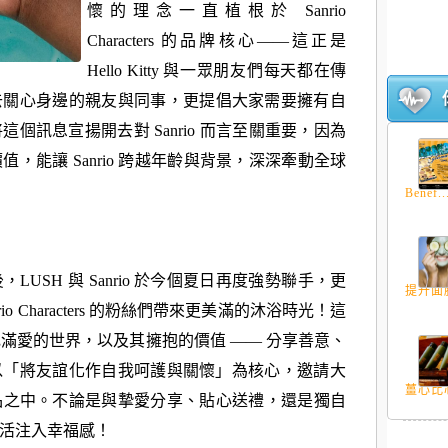
懷的理念一直植根於 Sanrio
Characters 的品牌核心——這正是
Hello Kitty 與一眾朋友們每天都在傳
去關心身邊的親友與同事，
更提倡大家需要擁有自
將這個訊息宣揚開去對 Sanrio 而言至關重要，因為
，能讓 Sanrio 跨越年齡與背景，深深牽動全球
Benef..
USH 與 Sanrio 於今個夏日再度強勢聯手，更
提升面膜
o Characters 的粉絲們帶來更美滿的沐浴時光！這
o 充滿愛的世界，以及其擁抱的價值 —— 分享善意、
以「
將友誼化作自我呵護與關懷」為核心，
邀請大
薑心比心
品之中。不論是與摯愛分享、
貼心送禮，還是獨自
活注入幸福感！