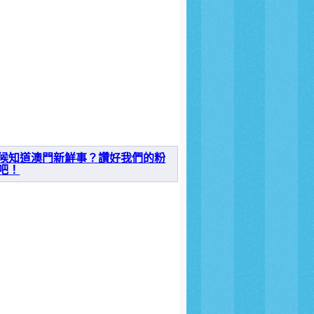
候知道澳門新鮮事？讚好我們的粉
吧！