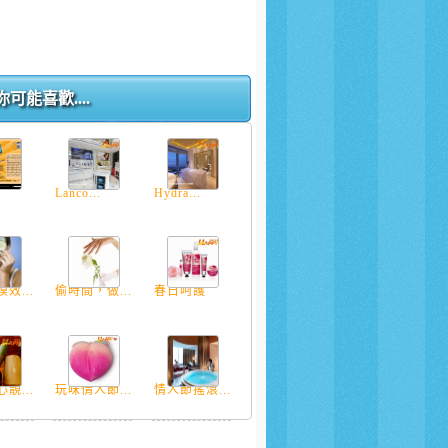
你可能喜歡....
.
Lancô...
Hydra...
效...
偷時間，做...
春日呵護
靚...
玩味情人節...
情人節搖滾...