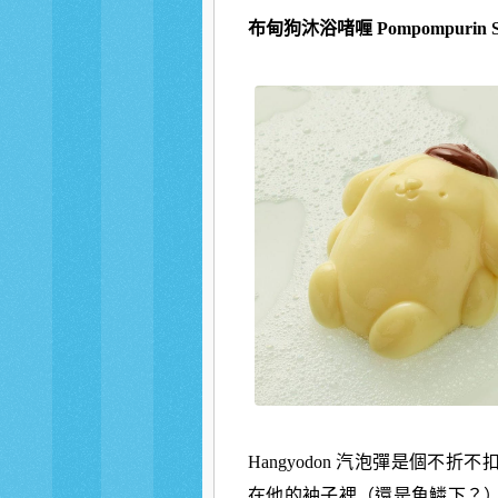
布甸狗沐浴啫喱
Pompompurin S
Hangyodon 汽泡彈是個
在他的袖子裡（還是魚鱗下？