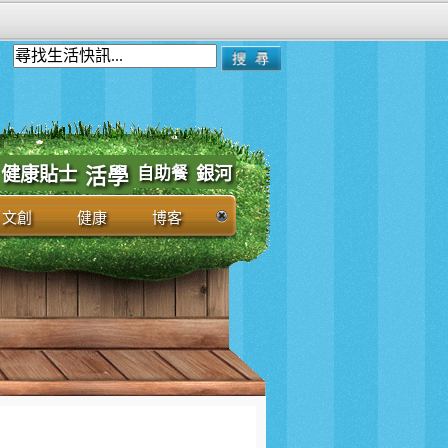
健康貼士
自助餐
銀河
活學
文創
健康
博客