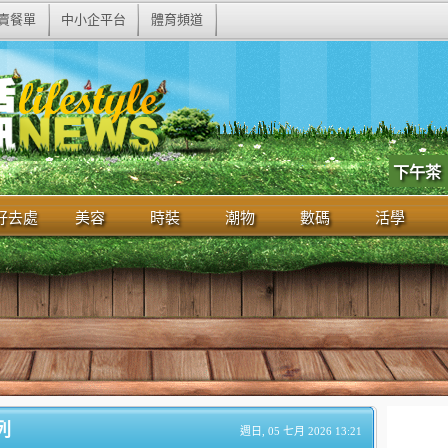
賣餐單
中小企平台
體育頻道
下午茶
好去處
美容
時裝
潮物
數碼
活學
列
週日, 05 七月 2026 13:21