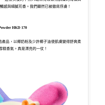
觸感與細膩花香。我們顯然已被徹底俘虜！
 Powder
HKD 170
給產品，
以椰奶粉及少許椰子油使肌膚變得舒爽柔
蕉雪糕香氣。真是漂亮的一仗！