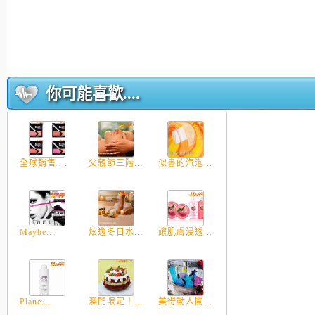
你可能喜歡....
全球銷售 ...
父親節三階...
似書的汽泡...
Maybe...
炫逸冬日水...
讓肌膚浸透...
Plane...
澳門限定！...
美得動人開...