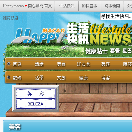
Happymacao
♥
開心澳門 首頁
生活快訊
節目盛事
時事新聞
外
體育頻道
套餐
健康貼士
星巴
首頁
熱話
美食
好去處
美容
時裝
數碼
活學
文創
健康
博客
美容