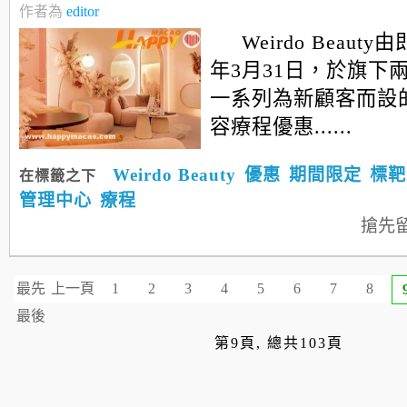
作者為
editor
Weirdo Beaut
年3月31日，於旗下
一系列為新顧客而設
容療程優惠......
Weirdo Beauty
優惠
期間限定
標靶
在標籤之下
管理中心
療程
搶先
最先
上一頁
1
2
3
4
5
6
7
8
最後
第9頁, 總共103頁