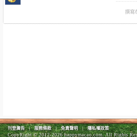
撰寫在
|
|
|
刊登廣告
服務條款
免責聲明
隱私權政策
CopyRight © 2012-
2026 happymacao.com. All Rights Re