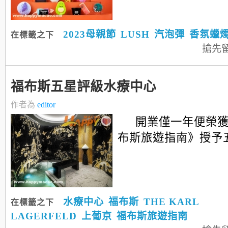
2023母親節
LUSH
汽泡彈
香氛蠟
在標籤之下
搶先
福布斯五星評級水療中心
作者為
editor
開業僅一年便榮獲2
布斯旅遊指南》授予五星評
水療中心
福布斯
THE KARL
在標籤之下
LAGERFELD
上葡京
福布斯旅遊指南