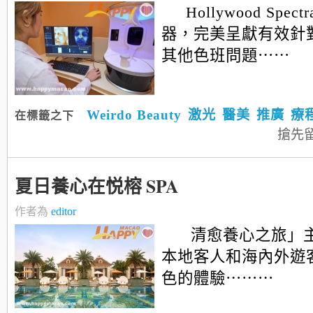
Hollywood Spe
器，完美呈獻有效針
其他色班問題⋯⋯
Weirdo Beauty
激光
醫美
推廣
療
在標籤之下
搶先
夏日養心在悦榕 SPA
作者為
editor
清愈養心之旅」
本地客人和海內外遊
色的體驗⋯⋯⋯