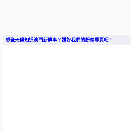
想全天候知道澳門新鮮事？讚好我們的粉絲專頁吧！