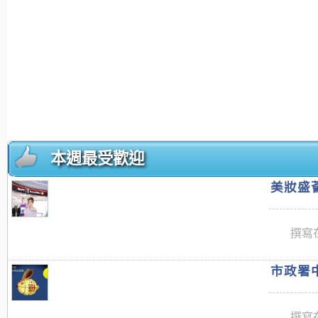
本週最受歡迎
美妝盛薈
撰寫在
市政署中
撰寫在