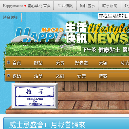
Happymacao
♥
開心澳門 首頁
生活快訊
節目盛事
時事新聞
外
體育頻道
優
下午茶
健康貼士
首頁
熱話
美食
好去處
美容
時裝
數碼
活學
文創
健康
博客
威士忌盛會11月載譽歸來