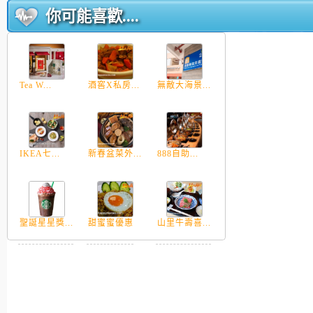
你可能喜歡....
Tea W...
酒窖X私房...
無敵大海景...
IKEA七...
新春盆菜外...
888自助...
聖誕星星獎...
甜蜜蜜優惠
山里牛壽喜...