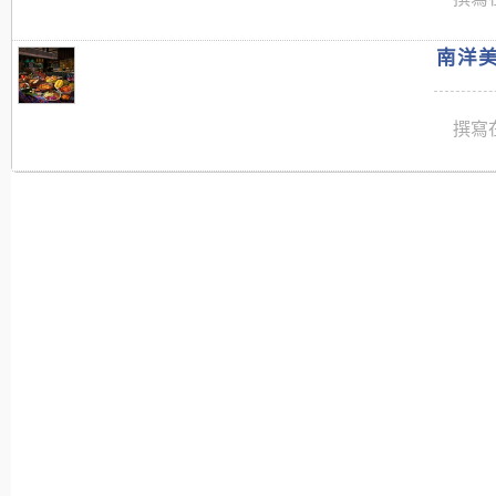
南洋美
撰寫在