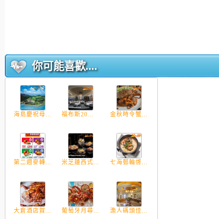
你可能喜歡....
海島慶祝母...
福布斯20...
金秋時令蟹...
第二週麥轉...
米芝蓮西式...
七海郵輪啓...
大倉酒店賀...
葡萄牙月尋...
漁人碼頭佳...