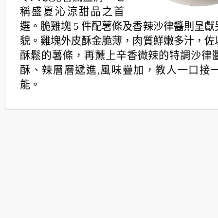
稱盛夏沁涼甜品之首
選。脆雞塊 5 件配
薯條及香辣沙律醬則呈獻
貌。雞塊外皮酥金脆薄，肉質鮮嫩多汁，佐
酥鬆的薯條，再蘸上辛香微辣的特調沙律
酥、辣層層遞進,風味疊加，教人一口接
能。