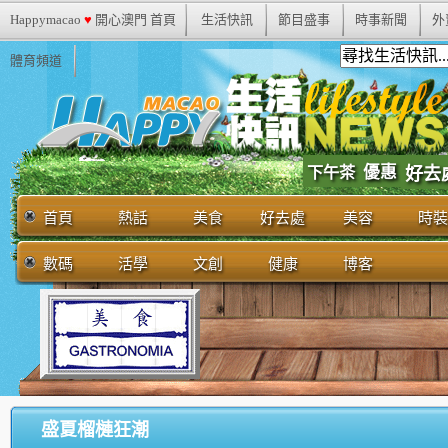
Happymacao
♥
開心澳門 首頁
生活快訊
節目盛事
時事新聞
外
體育頻道
優惠
下午茶
好去
首頁
熱話
美食
好去處
美容
時裝
數碼
活學
文創
健康
博客
盛夏榴槤狂潮