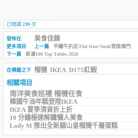
已閱讀
239
次
美食佳餚
發佈在
更多項目
上一篇
平鐵牛扒店 Flat Iron Steak登陸澳門
下一篇
新濠100 Top Tables 2026
榴槤
IKEA
D175紅蝦
在標籤之下
相關項目
南洋美食巡禮 榴槤任食
韓國牛油年糕登陸IKEA
IKEA 夏季清貨折上折
10 分鐘極速解饞懶人美食
Lady M 推出全新貓山皇榴槤千層蛋糕