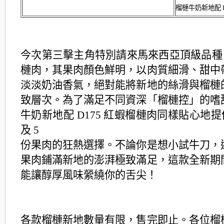
榴槤牛奶新地配 D1
今次第三擊主角特別請來馬來西亞頂級品種 D
槤肉，其果肉顏色鮮明，以肉質細滑、
甜中
淡淡奶油香氣，絕對能將新地的絲滑與榴槤
致層次。為了滿足不
同資深「榴槤控」的嗜
牛奶新地配 D175 紅蝦榴槤肉同樣貼心地提供
及 5
份果肉的狂熱選擇。不論你是想小試牛刀，
果肉鋪滿新地的澎湃極致滿足，這款全
新期
能讓醇厚風味縈繞你的舌尖！
各款榴槤新地數量有限，售完即止。各位榴