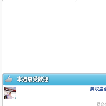
本週最受歡迎
美妝盛薈
撰寫在