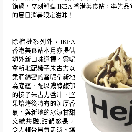
錯過，立刻親臨 IKEA 香港美食站，率先
品
的夏日消暑限定滋味！
除榴槤系列外，IKEA
香港美食站本月亦提供
額外新口味選擇。雲呢
拿新地配榛子朱古力以
柔潤綿
密的雲呢拿新地
為底蘊，配以濃醇馥郁
的榛子朱古力醬汁。堅
果焙烤後特有的沉厚香
氣，與新地
的冰涼甘甜
交織共融,甜韻悠長，
令人頓覺暑氣盡消，堪