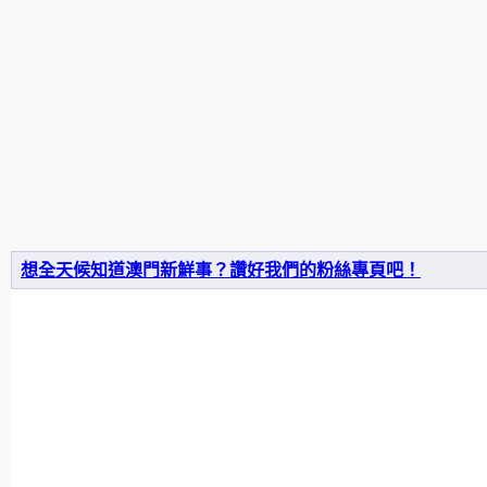
想全天候知道澳門新鮮事？讚好我們的粉絲專頁吧！