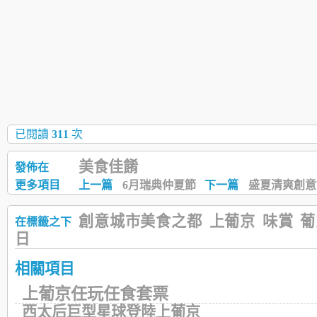
已閱讀
311
次
美食佳餚
發佈在
更多項目
上一篇
6月瑞典仲夏節
下一篇
盛夏清爽創意
創意城市美食之都
上葡京
味賞
葡
在標籤之下
日
相關項目
上葡京任玩任食套票
西太后巨型星球登陸上葡京