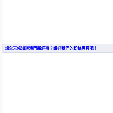
想全天候知道澳門新鮮事？讚好我們的粉絲專頁吧！