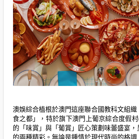
澳娛綜合植根於澳門這座聯合國教科文組織
食之都」，特於旗下澳
門上葡京綜合度假村
的「味賞」與「葡賞」匠心策劃味蕾盛宴，
的兩種精彩。無論是鍾情於現代時尚的格調