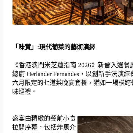
「味賞」:現代葡菜的藝術演繹
《香港澳門米芝蓮指南 2026》新晉入選
總廚 Herlander Fernandes，
以創新手法演繹
六月限定的七道菜晚宴套餐，猶如一場橫跨
味巡禮。
盛宴由精緻的餐前小食
拉開序幕，包括炸馬介