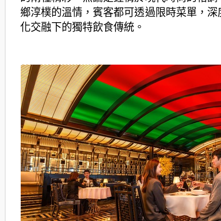
鄉淳樸的
溫情，賓客都可透過限時菜單，深
化交融下的獨特飲食傳統。