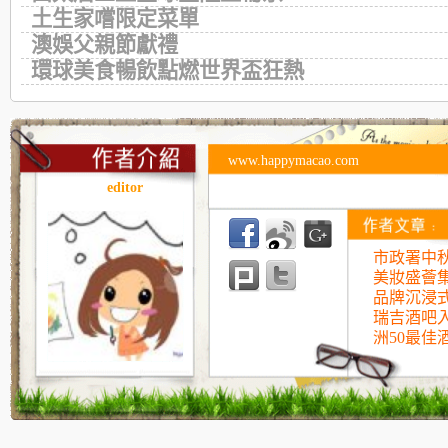
土生家嚐限定菜單
澳娛父親節獻禮
環球美食暢飲點燃世界盃狂熱
www.happymacao.com
editor
市政署中
美妝盛薈
品牌沉浸
瑞吉酒吧入
洲50最佳