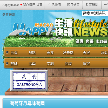
Happymacao
♥
開心澳門 首頁
生活快訊
節目盛事
時事新聞
外
體育頻道
優惠
套餐
市政署
首頁
熱話
美食
好去處
美容
時裝
數碼
活學
文創
健康
博客
葡萄牙月尋味葡國