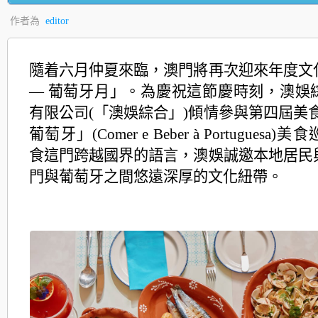
作者為
editor
隨着六月仲夏來臨，澳門將再次迎來年度文
— 葡萄牙月」。為慶祝這節慶時刻，澳娛
有限公司(「澳
娛綜合」)傾情參與第四屆美
葡萄牙」(Comer e Beber à Portuguesa)
美食
食這門跨越國界的語言，澳娛誠邀本地居民
門與
葡萄牙之間悠遠深厚的文化紐帶。