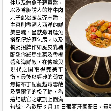
休球及鱒魚子蒜蓉醬，
以及香脆誘
人的炸牛肉
丸子配松露及芥末醬。
主菜則盡顯大西洋的鮮
美靈魂，呈獻嫩滑鱈魚
搭配傳統麵包屑，以及
餐廳招牌作如脆皮乳豬
配迷你羅馬生菜及香橙
醬和海鮮飯，
在傳統與
現代之間取得完美平
衡。最後以經典的葡式
焦糖布丁配蔓越莓雪葩
及薩
爾堡的松子糖，為
這場感官之旅劃上圓滿
句號。為歡慶 6 月 10 日葡萄牙國慶日，
賓