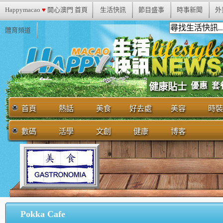
Happymacao
♥
開心澳門 首頁
生活快訊
節目盛事
時事新聞
外
體育頻道
優惠
套
健康貼士
首頁
熱話
美食
好去處
美容
時裝
數碼
活學
文創
健康
博客
Pokka Cafe