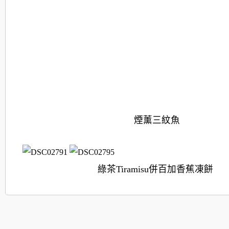
煙薰三紋魚
綠茶Tiramisu併百加香蕉
凍餅