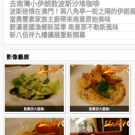
去南灣小伊朗飲波斯沙堆咖啡
波斯迷情在澳門！與八角亭一街之隔的伊朗
當奧豐素家族主廚帶來南意原始美味
碧濤意國漁鄉新菜單 南意那不勒斯風味
新八佰伴九樓擴展重新開幕
影像藝廊
點擊放大圖像!
點擊放大圖像!