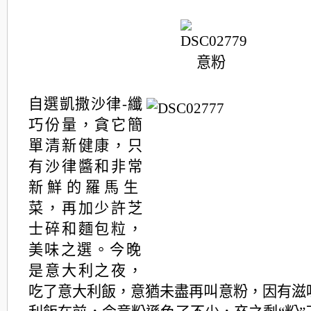
意粉
自選凱撒沙律-纖
巧份量，貪它簡
單清新健康，只
有沙律醬和非常
新鮮
的羅馬生
菜，再加少許芝
士碎和麵包粒，
美味之選。
今晚
是意大利之夜，
吃了意大利飯，意猶未盡再叫意粉，因有滋