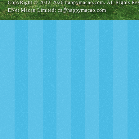
CopyRight © 2012-
2026 happymacao.com. All Rights Re
ENet Macau Limited
:
cs@happymacao.com