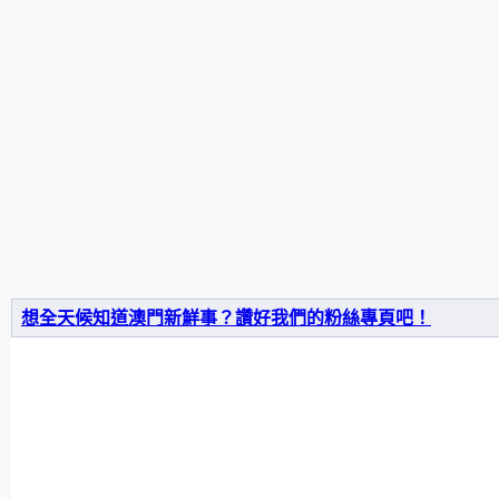
想全天候知道澳門新鮮事？讚好我們的粉絲專頁吧！