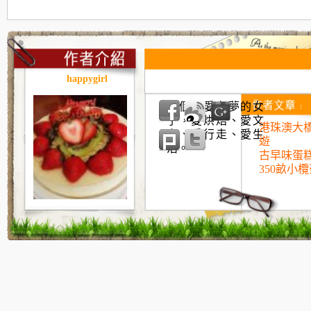
happygirl
一個有愛有夢的女
子，愛烘焙、愛文
港珠澳大
字、愛行走、愛生
遊
活。
古早味蛋
350畝小