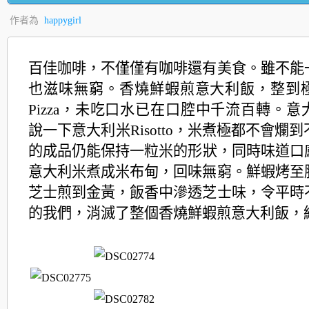
作者為
happygirl
百佳咖啡，不僅僅有咖啡還有美食。雖不能
也滋味無窮。香燒鮮蝦煎意大利飯，整到
Pizza
，未吃口水已在口腔中千流百轉。意
說一下意大利米R
isotto，米煮極都不會爛
的成品仍能保持一粒米的形狀，同時味道口
意大利
米煮成米布甸，回味無窮。鮮蝦烤至
芝士煎到金黃，
飯香中滲透芝士味，令平時
的我們，消滅了整個香燒鮮
蝦煎意大利飯，