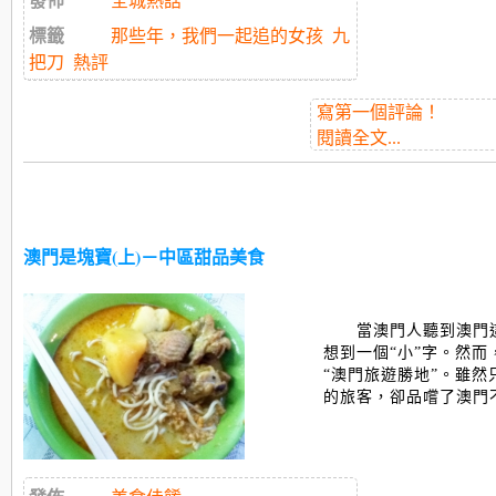
發佈
全城熱話
標籤
那些年，我們一起追的女孩
九
把刀
熱評
寫第一個評論！
閱讀全文...
澳門是塊寶(上)－中區甜品美食
當澳門人聽到澳門
想到一個“小”字。然
“澳門旅遊勝地”。雖
的旅客，卻品嚐了澳門不