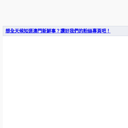
想全天候知道澳門新鮮事？讚好我們的粉絲專頁吧！