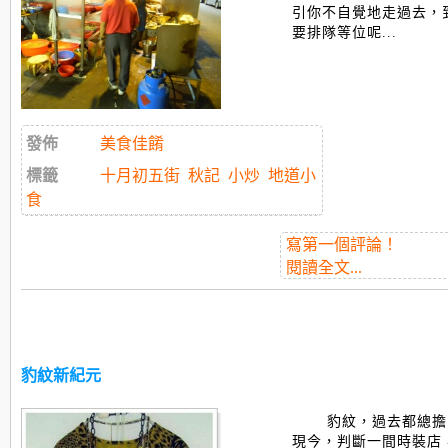
引你不自覺地走過去，
要排隊等位呢...
發佈
美食佳餚
標籤
十月初五街
秋記
小炒
地道小
食
寫第一個評論！
閱讀全文...
豹紋新紀元
豹紋，過去都總擔
現今，判斷一間時裝店