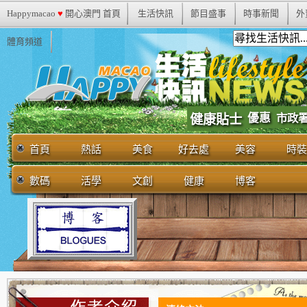
Happymacao
♥
開心澳門 首頁
生活快訊
節目盛事
時事新聞
外
體育頻道
優惠
市政
健康貼士
首頁
熱話
美食
好去處
美容
時裝
數碼
活學
文創
健康
博客