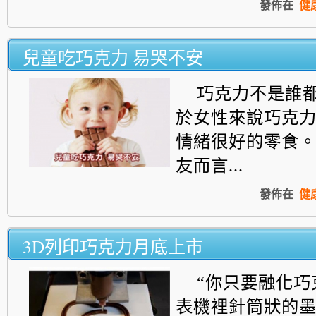
發佈在
健
兒童吃巧克力 易哭不安
巧克力不是誰
於女性來說巧克
情
緒很好的零食
友而言...
發佈在
健
3D列印巧克力月底上市
“你只要融化巧
表機裡針筒狀的