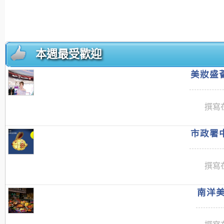
本週最受歡迎
美妝盛薈
撰寫在
市政署中
撰寫在
南洋美