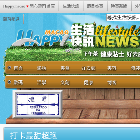
Happymacao
♥
開心澳門 首頁
生活快訊
節目盛事
時事新聞
外
體育頻道
下午茶
健康貼士
好去
首頁
熱話
美食
好去處
美容
時裝
數碼
活學
文創
健康
博客
打卡最甜超跑