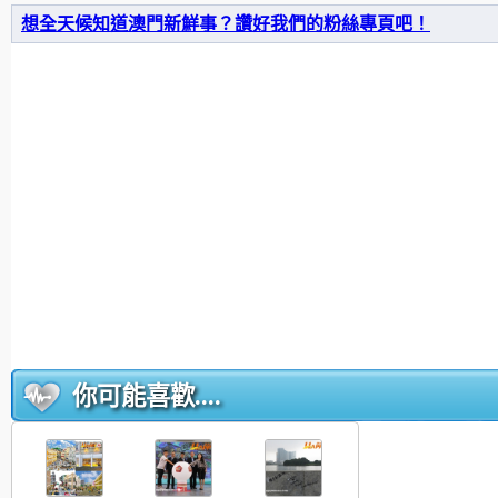
想全天候知道澳門新鮮事？讚好我們的粉絲專頁吧！
你可能喜歡....