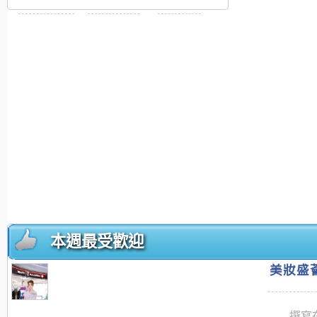
本週最受歡迎
美妝盛薈
撰寫在