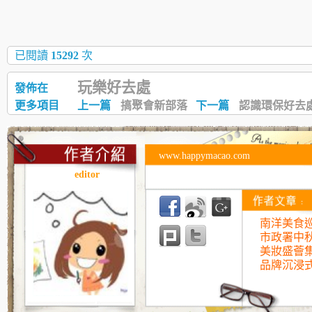
已閱讀
15292
次
玩樂好去處
發佈在
更多項目
上一篇
搞聚會新部落
下一篇
認識環保好去
www.happymacao.com
editor
南洋美食巡
市政署中
美妝盛薈
品牌沉浸