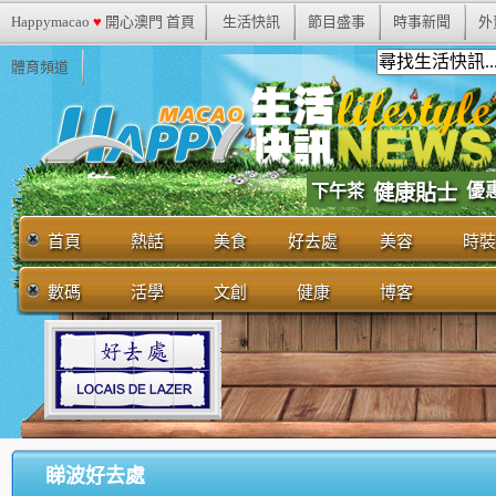
Happymacao
♥
開心澳門 首頁
生活快訊
節目盛事
時事新聞
外
體育頻道
優
下午茶
健康貼士
首頁
熱話
美食
好去處
美容
時裝
數碼
活學
文創
健康
博客
睇波好去處