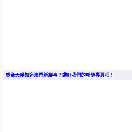
想全天候知道澳門新鮮事？讚好我們的粉絲專頁吧！