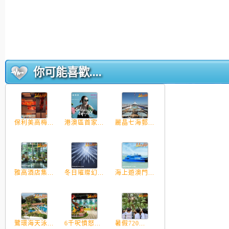
你可能喜歡....
保利美高梅...
港澳區首家...
麗晶七海郵...
雅高酒店集...
冬日璀璨幻...
海上遊澳門...
鷺環海天泳...
6千呎憤怒...
暑假720...