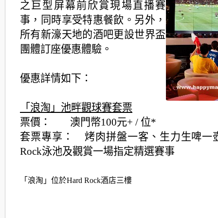
之巨型屏幕前欣賞現場直播賽
事，同時享受特惠餐飲。另外，
所有新濠天地的酒吧更設世界盃
團體訂座優惠體驗。
優惠詳情如下：
「浪淘」池畔觀球賽套票
票價： 澳門幣100元+ / 位*
套票專享： 烤肉拼盤一客、生力生啤一壺、
Rock泳池及觀賞一場指定精選賽事
「浪淘」位於Hard Rock酒店三樓