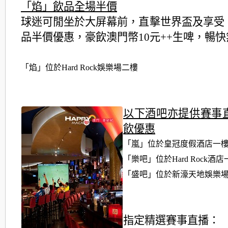
「焰」飲品全場半價
球迷可閒坐於大屏幕前，直擊世界盃及享受
品半價優惠，豪飲澳門幣10元++生啤，暢
「焰」位於Hard Rock娛樂場二樓
以下酒吧亦提供賽事
飲優惠
「嵐」位於皇冠度假酒店一
「樂吧」位於Hard Rock
酒店
「盛吧」位於新濠天地娛樂
指定精選賽事直播：