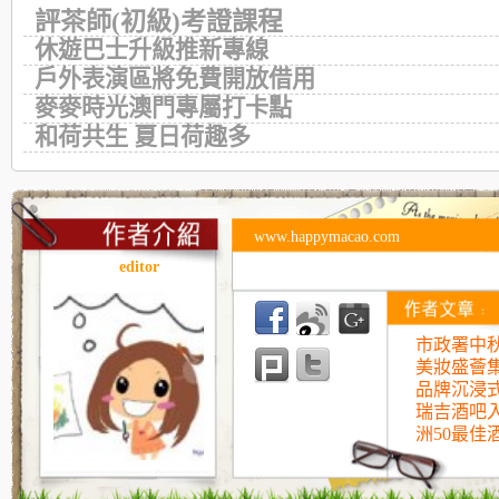
評茶師(初級)考證課程
休遊巴士升級推新專線
戶外表演區將免費開放借用
麥麥時光澳門專屬打卡點
和荷共生 夏日荷趣多
www.happymacao.com
editor
市政署中
美妝盛薈
品牌沉浸
瑞吉酒吧入
洲50最佳