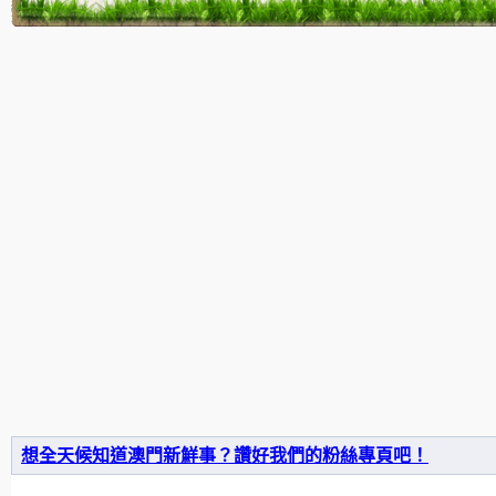
想全天候知道澳門新鮮事？讚好我們的粉絲專頁吧！