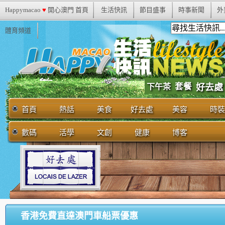
Happymacao
♥
開心澳門 首頁
生活快訊
節目盛事
時事新聞
外
體育頻道
套餐
下午茶
好去處
首頁
熱話
美食
好去處
美容
時裝
數碼
活學
文創
健康
博客
香港免費直達澳門車船票優惠