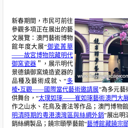
新春期間，市民可前往
參觀多項正在展出的藝
文展覽：澳門藝術博物
館年度大展“
御瓷菁華
——故宮博物院藏明代
御窯瓷器
＂，展示明代
景德鎮御窯燒造瓷器的
品種及藝術成就、“
多
棱•互觀——國際當代藝術邀請展
”為多元藝
供舞台，“
太璞如琢——崔如琢藝術澳門大
作之山水、花鳥及書法等作品；澳門博物館
明清時期的粵港澳灣區與絲綢外銷
”展出明
銷絲綢製品；饒宗頤學藝館“
藝博館藏饒宗