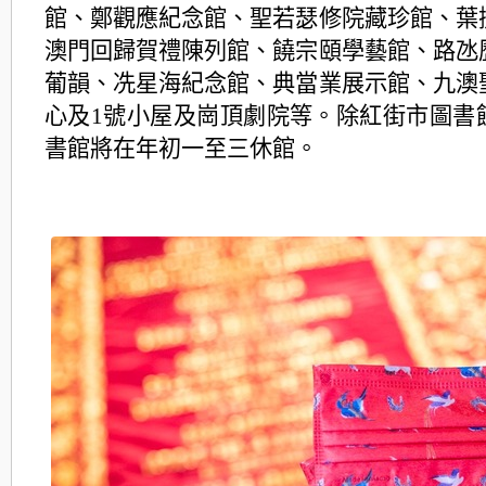
館、鄭觀應紀念館、聖若瑟修院藏珍館、葉
澳門回歸賀禮陳列館、饒宗頤學藝館、路氹
葡韻、冼星海紀念館、典當業展示館、九澳
心及1號小屋及崗頂劇院等。除紅街市圖書
書館將在年初一至三休館。