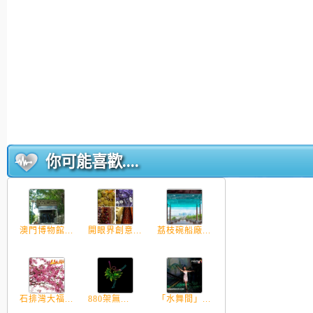
你可能喜歡....
澳門博物館...
開眼界創意...
荔枝碗船廠...
石排灣大福...
880架無...
「水舞間」...