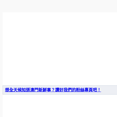
想全天候知道澳門新鮮事？讚好我們的粉絲專頁吧！