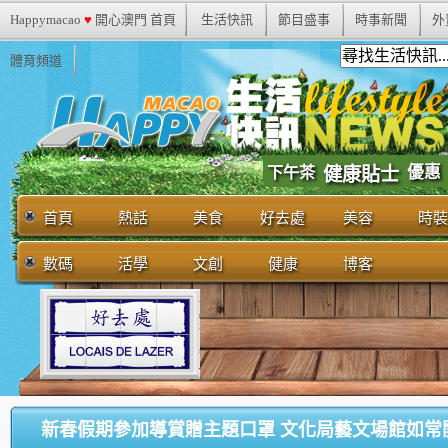
Happymacao
♥
開心澳門 首頁
生活快訊
節目盛事
時事新聞
外
體育頻道
優惠
下午茶
健康貼士
首頁
熱話
美食
好去處
美容
時裝
數碼
活學
文創
健康
博客
新春假期參加導賞贈主題口罩 文化局藝文場館如常