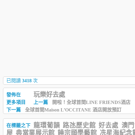
已閱讀
3418
次
玩樂好去處
發佈在
更多項目
上一篇
開啦！全球首間LINE FRIENDS酒店
下一篇
全球首間Maison L’OCCITANE 酒店開放預訂
龍環葡韻
路氹歷史館
好去處
澳門
在標籤之下
屋
典當業展示館
饒宗頤學藝館
冼星海紀念