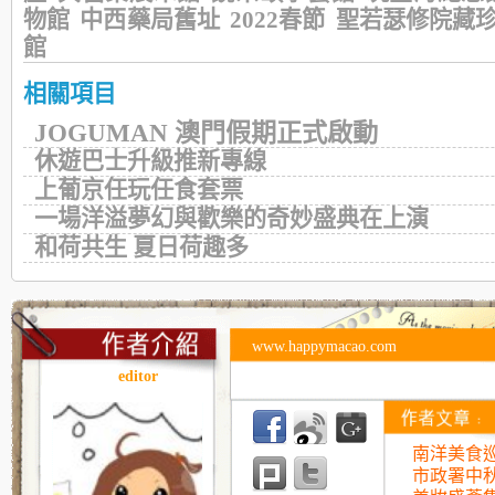
物館
中西藥局舊址
2022春節
聖若瑟修院藏
館
相關項目
JOGUMAN 澳門假期正式啟動
休遊巴士升級推新專線
上葡京任玩任食套票
一場洋溢夢幻與歡樂的奇妙盛典在上演
和荷共生 夏日荷趣多
www.happymacao.com
editor
南洋美食巡
市政署中