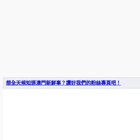
想全天候知道澳門新鮮事？讚好我們的粉絲專頁吧！