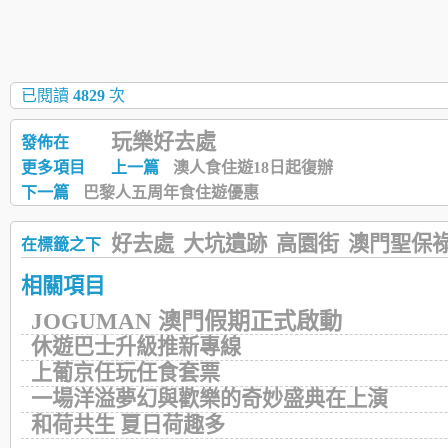
已閱讀
4829
次
玩樂好去處
發佈在
更多項目
上一篇
澳人食住遊18日起復辦
下一篇
巴黎人五周年食住遊優惠
好去處
大坑遺跡
高園街
澳門聖保
在標籤之下
相關項目
JOGUMAN 澳門假期正式啟動
休遊巴士升級推新專線
上葡京任玩任食套票
一場洋溢夢幻與歡樂的奇妙盛典在上演
和荷共生 夏日荷趣多