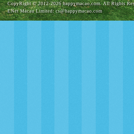
CopyRight © 2012-
2026 happymacao.com. All Rights Re
ENet Macau Limited
:
cs@happymacao.com