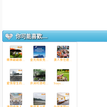
你可能喜歡....
蝶舞翩翩雌...
金光飛航免...
澳人食住遊...
愛情發生的...
非洲村酒吧...
Stayc...