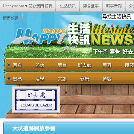
Happymacao
♥
開心澳門 首頁
生活快訊
節目盛事
時事新聞
外
體育頻道
套餐
下午茶
好去
首頁
熱話
美食
好去處
美容
時裝
數碼
活學
文創
健康
博客
大坑遺跡開放參觀