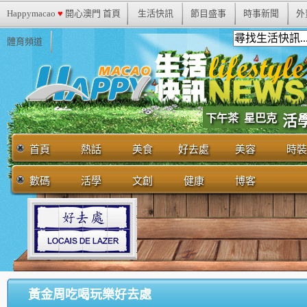
Happymacao
♥
開心澳門 首頁
生活快訊
節目盛事
時事新聞
外
體育頻道
下午茶
星巴克
活
首頁
熱話
美食
好去處
美容
時裝
數碼
活學
文創
健康
博客
黃金周吃喝玩樂好去處