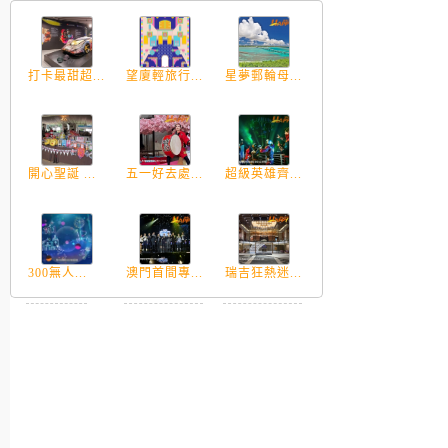
打卡最甜超...
望廈輕旅行...
星夢郵輪母...
開心聖誕 ...
五一好去處...
超級英雄齊...
300無人...
澳門首間專...
瑞吉狂熱迷...