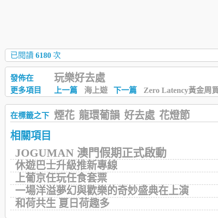
已閱讀
6180
次
玩樂好去處
發佈在
更多項目
上一篇
海上遊
下一篇
Zero Latency黃金
煙花
龍環葡韻
好去處
花燈節
在標籤之下
相關項目
JOGUMAN 澳門假期正式啟動
休遊巴士升級推新專線
上葡京任玩任食套票
一場洋溢夢幻與歡樂的奇妙盛典在上演
和荷共生 夏日荷趣多