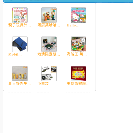
親子玩具外...
阿康笑哈哈...
Hello...
Mobil...
港澳限定版...
海賊王 萬...
夏日野外生...
小器袋
美食節銀聯...