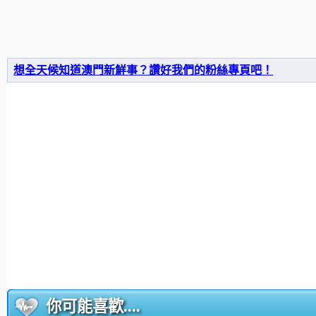
想全天候知道澳門新鮮事？讚好我們的粉絲專頁吧！
你可能喜歡....