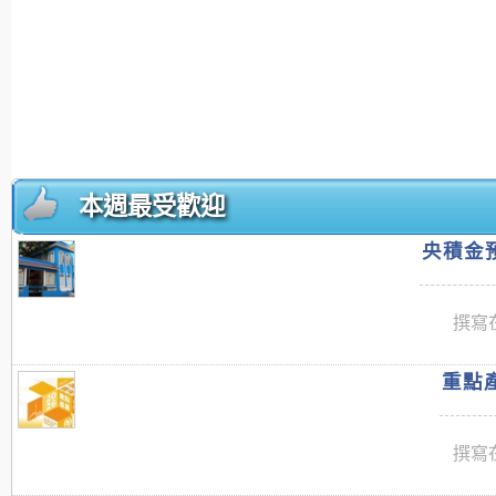
本週最受歡迎
央積金預
撰寫在
重點產
撰寫在