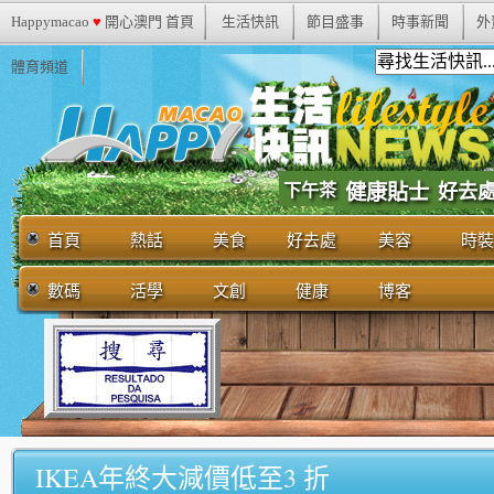
Happymacao
♥
開心澳門 首頁
生活快訊
節目盛事
時事新聞
外
體育頻道
下午茶
健康貼士
好去
首頁
熱話
美食
好去處
美容
時裝
數碼
活學
文創
健康
博客
IKEA年終大減價低至3 折