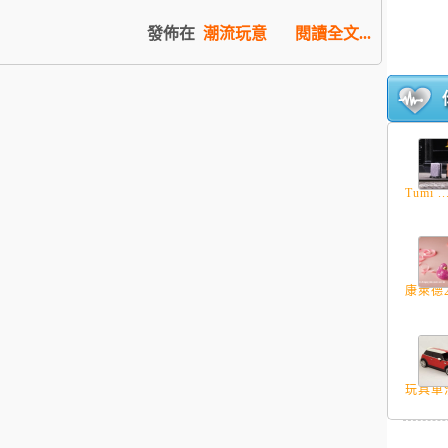
發佈在
潮流玩意
閱讀全文...
Tumi ..
康萊德20
玩具車