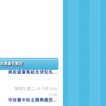
本週最受歡迎
美妝盛薈集結全球知名...
撰寫在 週二, 04 八月 2026
13:49
市政署中秋主題興趣班...