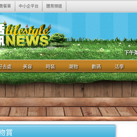
賣餐單
中小企平台
體育頻道
下午
好去處
美容
時裝
潮物
數碼
活學
物賞