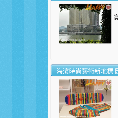
賞
海濱時尚藝術新地標 