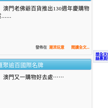
澳門老佛爺百貨推出130週年慶購物
......
發佈在
潮流玩意
閱讀全文...
想全天
絲專頁
匯聚逾百國際名牌
澳門又一購物好去處⋯⋯