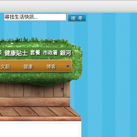
套餐
市政署
茶
健康貼士
銀河
文創
健康
博客