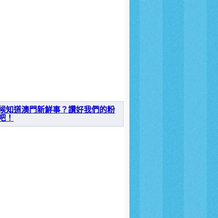
候知道澳門新鮮事？讚好我們的粉
吧！