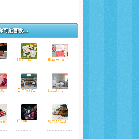
你可能喜歡....
.
IKEA購...
郵電局20...
...
日本WJP...
IKEA再...
滑鼠
iPhon...
海外旅遊扣...