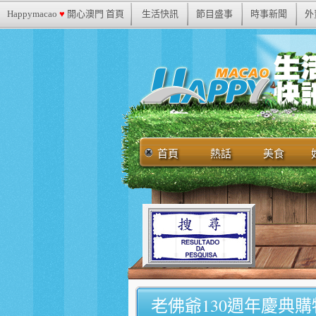
Happymacao
♥
開心澳門 首頁
生活快訊
節目盛事
時事新聞
外
首頁
熱話
美食
老佛爺130週年慶典購