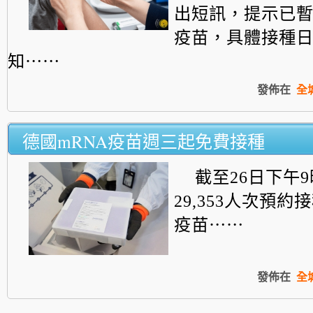
出短訊，提示已
疫苗，具體接種
知⋯⋯
發佈在
全
德國mRNA疫苗週三起免費接種
截至26日下午
29,353人次預
疫苗⋯⋯
發佈在
全