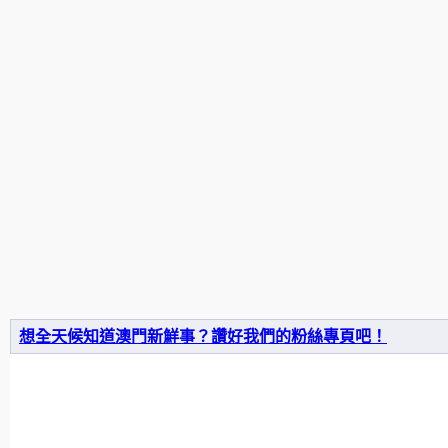
想全天候知道澳門新鮮事？讚好我們的粉絲專頁吧！