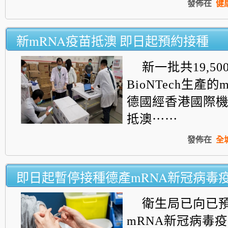
發佈在
健
新mRNA疫苗抵澳 即日起預約接種
新一批共19,5
BioNTech生產
德國經香港國際
抵澳⋯⋯
發佈在
全
即日起暫停接種德產mRNA新冠病毒
衛生局已向已
mRNA新冠病毒