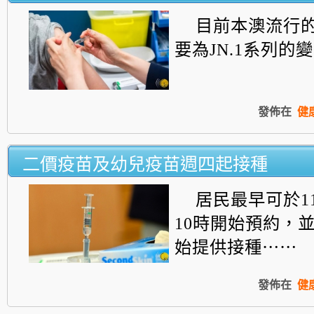
目前本澳流行
要為JN.1系列的變異株
發佈在
健
二價疫苗及幼兒疫苗週四起接種
居民最早可於1
10時開始預約，並
始提供接種⋯⋯
發佈在
健