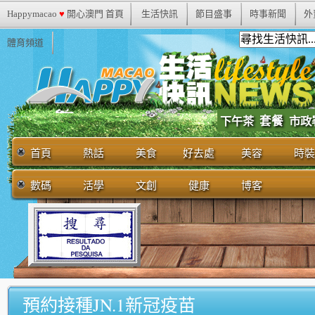
Happymacao
♥
開心澳門 首頁
生活快訊
節目盛事
時事新聞
外
體育頻道
套餐
市政
下午茶
首頁
熱話
美食
好去處
美容
時裝
數碼
活學
文創
健康
博客
預約接種JN.1新冠疫苗