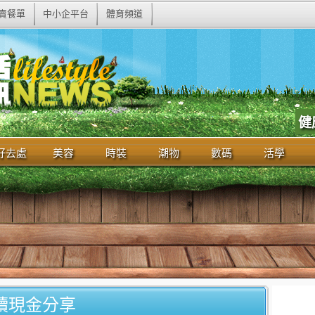
賣餐單
中小企平台
體育頻道
健
好去處
美容
時裝
潮物
數碼
活學
續現金分享