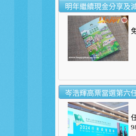
明年繼續現金分享及
岑浩輝高票當選第六
9