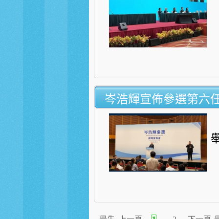
岑浩輝宣佈參選第六