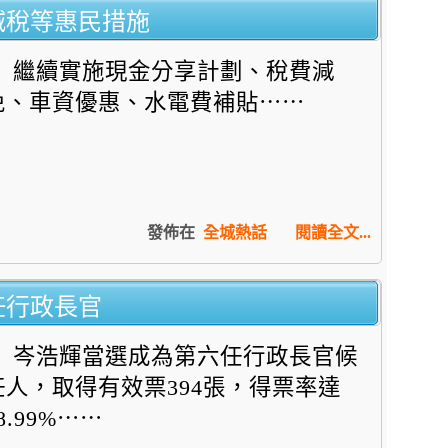
減稅等惠民措施
繼續實施現金分享計劃、稅費減
免、車資優惠、水電費補貼⋯⋯
發佈在
全城熱話
閱讀全文...
任行政長官
岑浩輝當選成為第六任行政長官候
任人，取得有效票394張，得票率達
8.99%⋯⋯