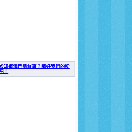
候知道澳門新鮮事？讚好我們的粉
吧！