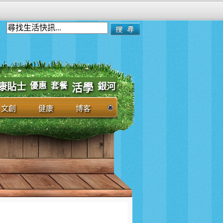
優惠
套餐
康貼士
銀河
活學
文創
健康
博客