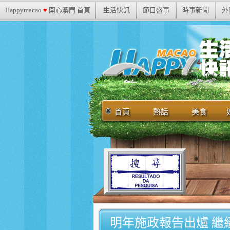
Happymacao
♥
開心澳門 首頁
生活快訊
節目盛事
時事新聞
外
首頁
熱話
美食
明年施政報告出爐 繼