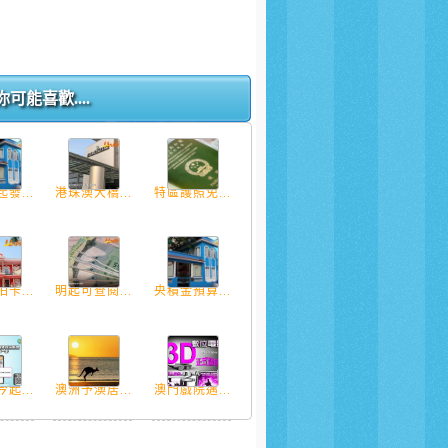
你可能喜歡....
發...
港珠澳大橋...
特區護照免...
卡...
明起可查閱...
央積金預算...
起...
澳洲予澳居...
澳門戲院邁...