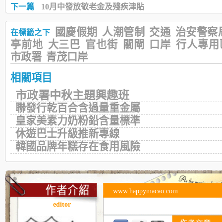
下一篇
10月中發放敬老金及殘疾津貼
國慶假期
人潮管制
交通
治安警察
在標籤之下
亭前地
大三巴
官也街
關閘
口岸
行人專用
市政署
青茂口岸
相關項目
市政署中秋主題興趣班
聯發行乾百合含過量重金屬
皇家美素力奶粉鉛含量標準
休遊巴士升級推新專線
韓國品牌年糕存在食用風險
www.happymacao.com
editor