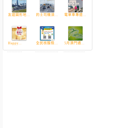
友誼圓形地...
的士司機須...
電單車專道...
Happy...
全民核酸檢...
5月澳門通...