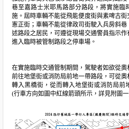
巷至嘉路士米耶馬路部分路段，將實施臨
施。屆時車輛不能從飛能便度街與素啤古街
憲正街；車輛不能從律政司街駛入兵房斜巷
述路段之居民，可遵從現場交通警員指示作
進入臨時被管制路段之停車場。
在實施臨時交通管制期間，駕駛者如欲從奧
前往地堡街或消防局前地一帶路段，可從奧
轉入黑橋街，從而轉入地堡街或消防局前
(行車方向如圖中紅線箭頭所示，詳見附圖一