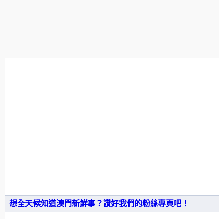
想全天候知道澳門新鮮事？讚好我們的粉絲專頁吧！