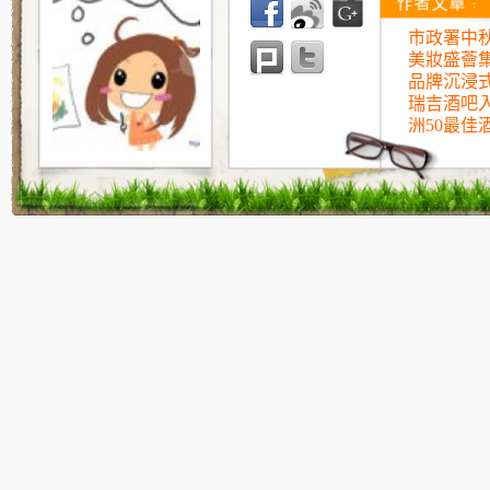
市政署中
美妝盛薈
品牌沉浸
瑞吉酒吧入
洲50最佳