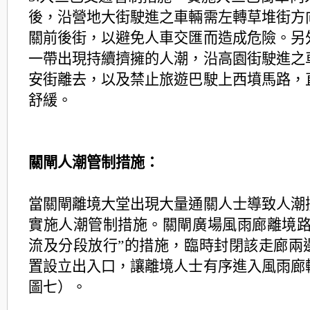
後，沿營地大街駛進之車輛需左轉草堆街方
關前後街，以避免人車交匯而造成危險。另
一帶出現持續擠擁的人潮，沿高園街駛進之
安街離去，以及禁止旅遊巴駛上西墳馬路，
舒緩。
關閘人潮管制措施：
當關閘離境大堂出現大量通關人士導致人潮
實施人潮管制措施。關閘廣場風雨廊離境路
流及分段放行”的措施，臨時封閉該走廊兩
置設立出入口，讓離境人士有序進入風雨廊
圖七）。