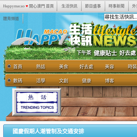
Happymacao
♥
開心澳門 首頁
生活快訊
節目盛事
時事新聞
外
體育頻道
下午茶
健康貼士
好去處
首頁
熱話
美食
好去處
美容
時裝
數碼
活學
文創
健康
博客
國慶假期人潮管制及交通安排