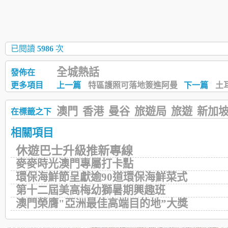
已閱讀
5986
次
全城熱話
發佈在
更多項目
上一篇
特區護照可落地簽進阿曼
下一篇
土
澳門
香港
曼谷
旅遊局
旅遊
新加
在標籤之下
相關項目
休遊巴士升級推新專線
麥麥時光澳門專屬打卡點
環保海鮮節呈獻逾90道環保海鮮菜式
第十二屆美高梅幼獅暑期興趣班
澳門榮膺"亞洲最佳高端目的地”大獎