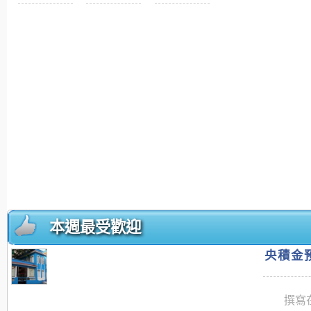
本週最受歡迎
央積金預
撰寫在