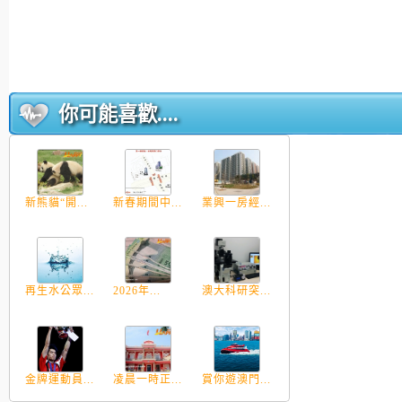
你可能喜歡....
新熊貓“開...
新春期間中...
業興一房經...
再生水公眾...
2026年...
澳大科研突...
金牌運動員...
凌晨一時正...
賞你遊澳門...