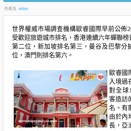
作者為
editor
世界權威市場調查機構歐睿國際早前公佈20
受歡迎旅遊城市排名，香港連續六年蟬聯榜
第二位，新加坡排名第三，曼谷及巴黎分
位，澳門則排名第六。
歐睿國
入境過
對全球
客造訪
名。有
由於內
長，亞