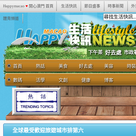
Happymacao
♥
開心澳門 首頁
生活快訊
節目盛事
時事新聞
外
體育頻道
市政
下午茶
好去處
首頁
熱話
美食
好去處
美容
時裝
數碼
活學
文創
健康
博客
全球最受歡迎旅遊城市排第六