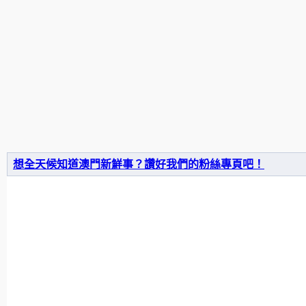
想全天候知道澳門新鮮事？讚好我們的粉絲專頁吧！