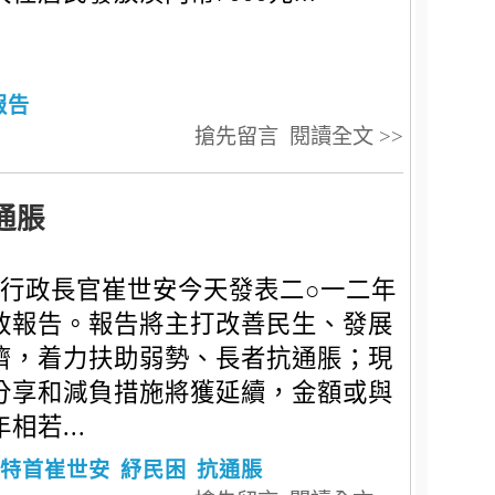
報告
搶先留言
閱讀全文 >>
通脹
行政長官崔世安今天發表二○一二年
政報告。報告將主打改善民生、發展
濟，着力扶助弱勢、長者抗通脹；現
分享和減負措施將獲延續，金額或與
相若...
特首崔世安
紓民困
抗通脹