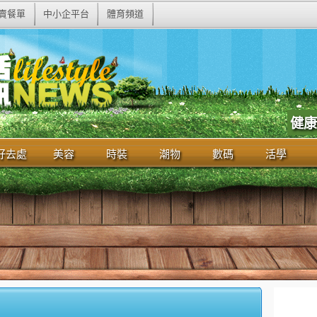
賣餐單
中小企平台
體育頻道
健康
好去處
美容
時裝
潮物
數碼
活學