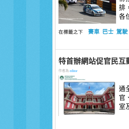
排
各
賽車
巴士
駕駛
在標籤之下
特首辦網站促官民互
作者為
editor
通
官
室