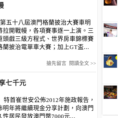
幔
第五十八屆澳門格蘭披治大賽車明
將拉開戰幔，各項賽事逐一上演。三
重頭戲三級方程式、世界房車錦標賽
格蘭披治電單車大賽；加上GT盃...
搶先留言
閱讀全文 >>
分享七千元
特首崔世安公佈2012年施政報告，
佈明年將繼續現金分享計劃，向澳門
久性居民發放澳門幣7000元...