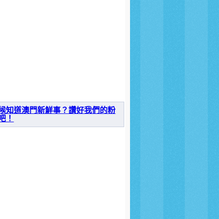
候知道澳門新鮮事？讚好我們的粉
吧！