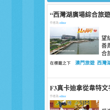
“西灣湖廣場綜合旅遊
作者為
editor
望
善
合旅
澳門旅遊
西灣
在標籤之下
F3真卡迪拿從韋特
作者為
editor