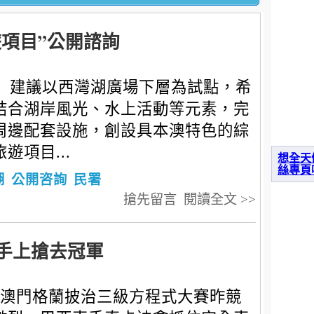
項目”公開諮詢
建議以西灣湖廣場下層為試點，希
結合湖岸風光、水上活動等元素，完
周邊配套設施，創設具本澳特色的綜
遊項目...
想全天
絲專頁
湖
公開咨詢
民署
搶先留言
閱讀全文 >>
文手上搶去冠軍
澳門格蘭披治三級方程式大賽昨競