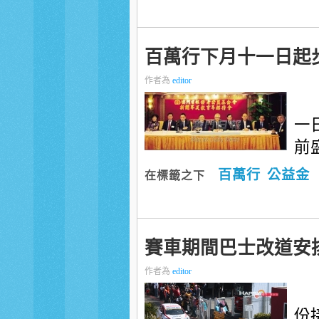
百萬行下月十一日起
作者為
editor
一
前盛
百萬行
公益金
在標籤之下
賽車期間巴士改道安
作者為
editor
份