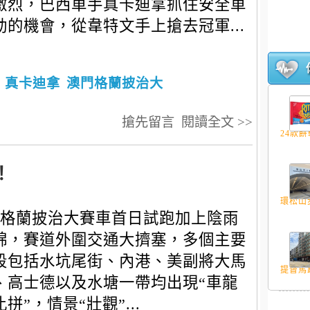
激烈，巴西車手真卡迪拿抓住安全車
動的機會，從韋特文手上搶去冠軍...
真卡迪拿
澳門格蘭披治大
搶先留言
閱讀全文 >>
24款餅乾
！
環松山步
格蘭披治大賽車首日試跑加上陰雨
綿，賽道外圍交通大擠塞，多個主要
段包括水坑尾街、內港、美副將大馬
提督馬路
、高士德以及水塘一帶均出現“車龍
拼”，情景“壯觀”...