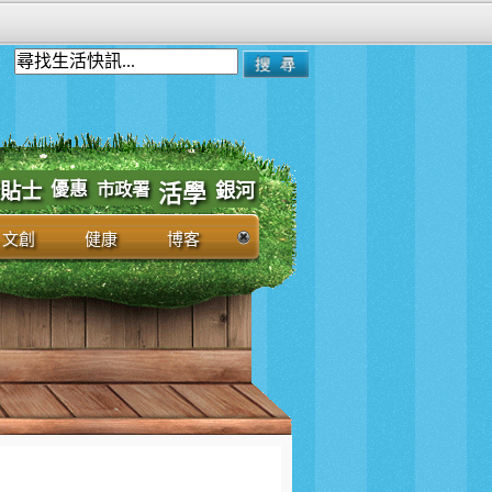
優惠
市政署
貼士
銀河
活學
文創
健康
博客