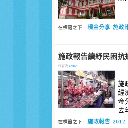
現金分享
施政
在標籤之下
施政報告續紓民困抗
作者為
editor
施
經
金
去年
施政報告
2012
在標籤之下