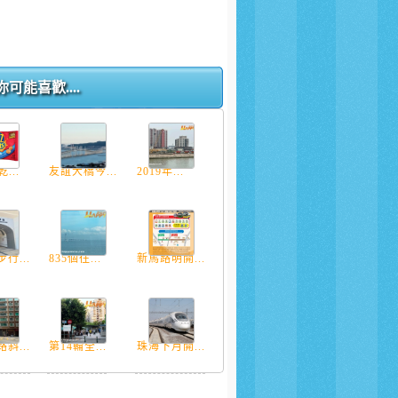
你可能喜歡....
...
友誼大橋今...
2019年...
行...
835個往...
新馬路明開...
斜...
第14輪全...
珠海下月開...