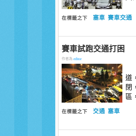
塞車
賽車交通
在標籤之下
賽車試跑交通打困
作者為
editor
道
閉
區
交通
塞車
在標籤之下