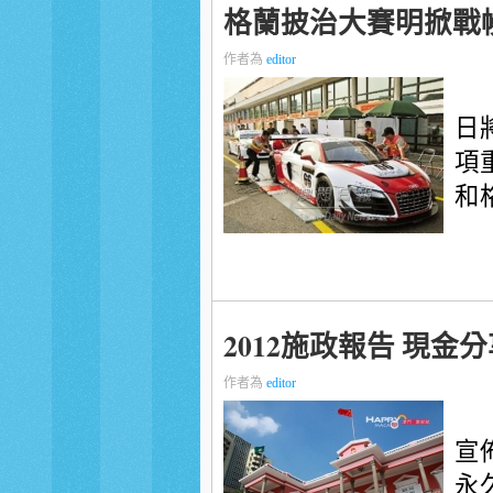
格蘭披治大賽明掀戰
作者為
editor
日
項
和
2012施政報告 現金
作者為
editor
宣
永