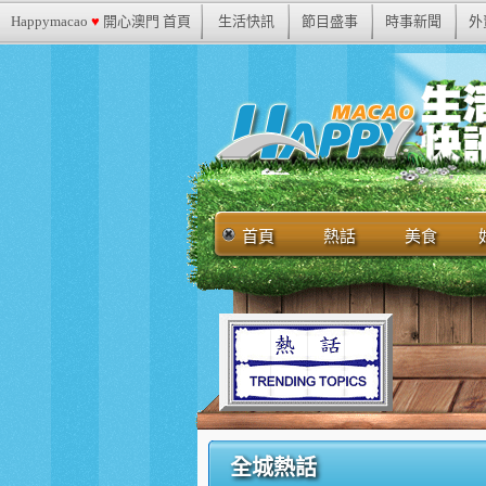
Happymacao
♥
開心澳門 首頁
生活快訊
節目盛事
時事新聞
外
首頁
熱話
美食
全城熱話