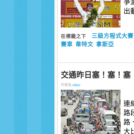
爭
出
三級方程式大賽
在標籤之下
賽車
韋特文
拿斯亞
交通昨日塞！塞！塞
作者為
editor
連
路
路
大比