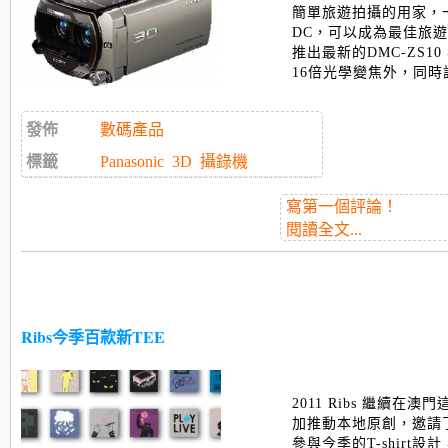
簡單旅遊拍攝的用家，
DC，可以成為最佳旅遊伴旅
推出最新的DMC-ZS1
16倍光學變焦外，同時設有
發佈
數碼產品
標籤
Panasonic
3D
攝錄機
寫第一個評論！
閱讀全文...
Ribs今季百款新TEE
2011 Ribs 繼續在
加推動本地原創，邀請
參與今季的T-shirt設