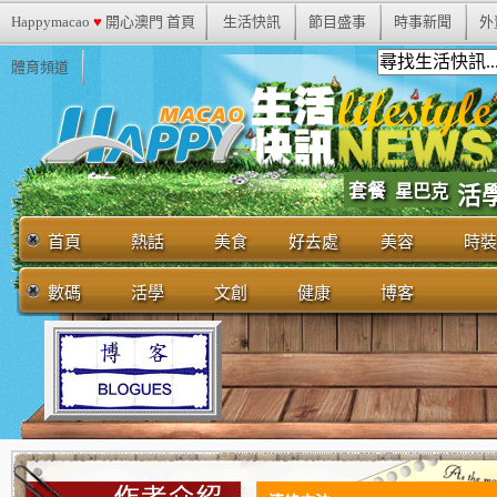
Happymacao
♥
開心澳門 首頁
生活快訊
節目盛事
時事新聞
外
體育頻道
套餐
星巴克
活
首頁
熱話
美食
好去處
美容
時裝
數碼
活學
文創
健康
博客