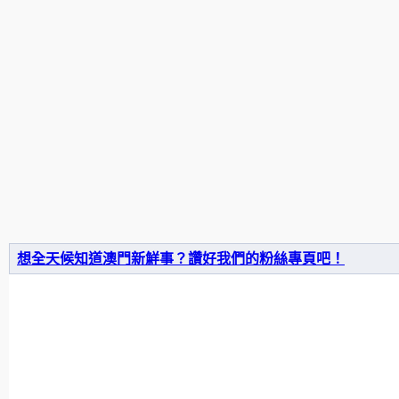
想全天候知道澳門新鮮事？讚好我們的粉絲專頁吧！