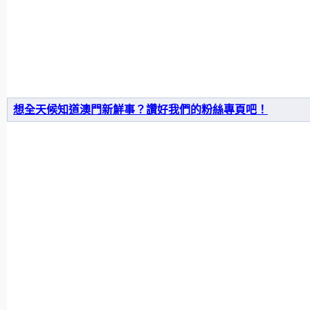
想全天候知道澳門新鮮事？讚好我們的粉絲專頁吧！