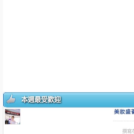
本週最受歡迎
美妝盛薈
撰寫在