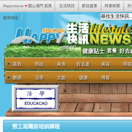
Happymacao
♥
開心澳門 首頁
生活快訊
節目盛事
時事新聞
外
體育頻道
套餐
健康貼士
好去
首頁
熱話
美食
好去處
美容
時裝
數碼
活學
文創
健康
博客
勞工局職前培訓課程