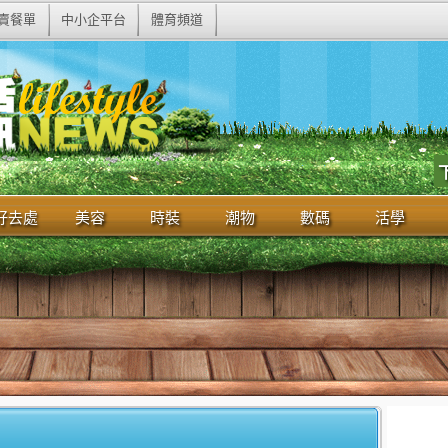
賣餐單
中小企平台
體育頻道
好去處
美容
時裝
潮物
數碼
活學