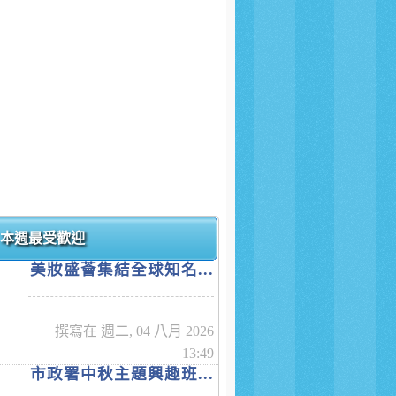
本週最受歡迎
美妝盛薈集結全球知名...
撰寫在 週二, 04 八月 2026
13:49
市政署中秋主題興趣班...