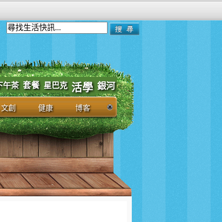
套餐
下午茶
星巴克
銀河
活學
文創
健康
博客