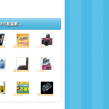
你可能喜歡....
流...
影像傳誠網...
E-PL1...
...
電腦即時傳...
EXILI...
Macau...
把手掌變成...