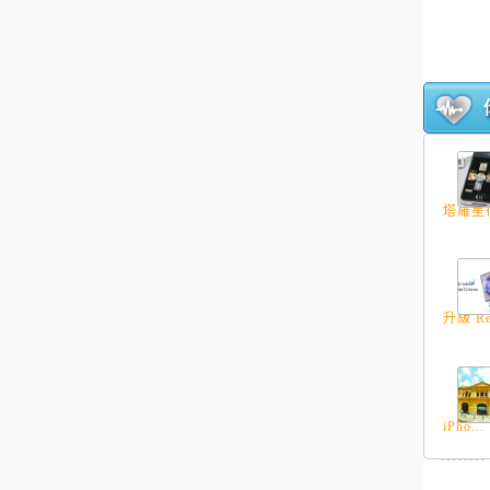
塔羅星宿
升級 Re
iPho...