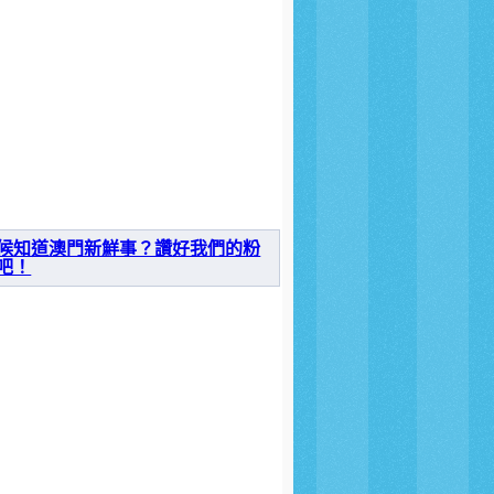
候知道澳門新鮮事？讚好我們的粉
吧！