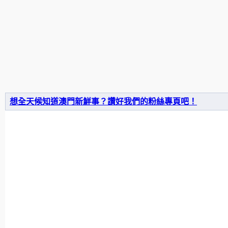
想全天候知道澳門新鮮事？讚好我們的粉絲專頁吧！