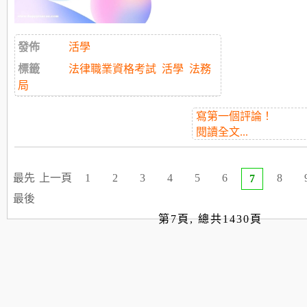
發佈
活學
標籤
法律職業資格考試
活學
法務
局
寫第一個評論！
閱讀全文...
最先
上一頁
1
2
3
4
5
6
8
7
最後
第7頁, 總共1430頁