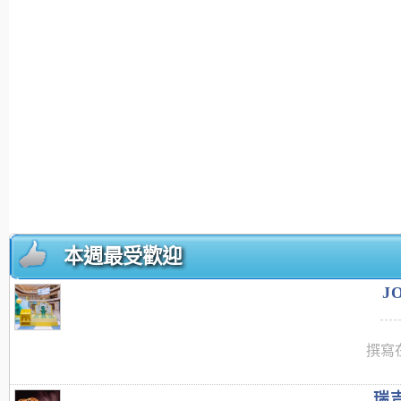
本週最受歡迎
J
撰寫在
瑞吉