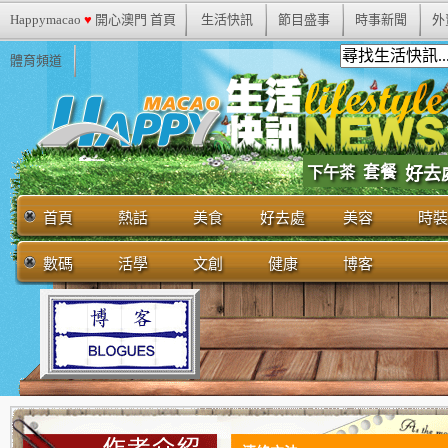
Happymacao
♥
開心澳門 首頁
生活快訊
節目盛事
時事新聞
外
體育頻道
套餐
下午茶
好去
首頁
熱話
美食
好去處
美容
時裝
數碼
活學
文創
健康
博客