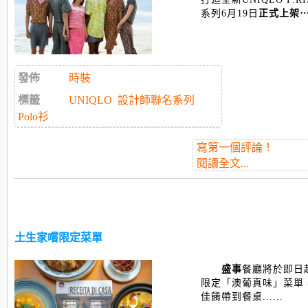
系列6月19日
正式上架
發佈
時裝
標籤
UNIQLO
設計師聯名系列
Polo衫
寫第一個評論！
閱讀全文...
土生家嚐限定菜單
盛事
餐
廳將於即日
限定「澳葡真味」菜單
佳餚帶到餐桌......