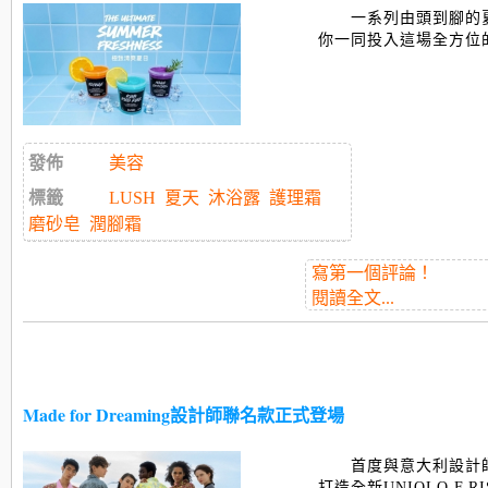
一系列由頭到腳的
你一同投入這場全方位的夏
發佈
美容
標籤
LUSH
夏天
沐浴露
護理霜
磨砂皂
潤腳霜
寫第一個評論！
閱讀全文...
Made for Dreaming設計師聯名款正式登場
首度與意大利設計師Fra
打造全新UNIQLO F.R