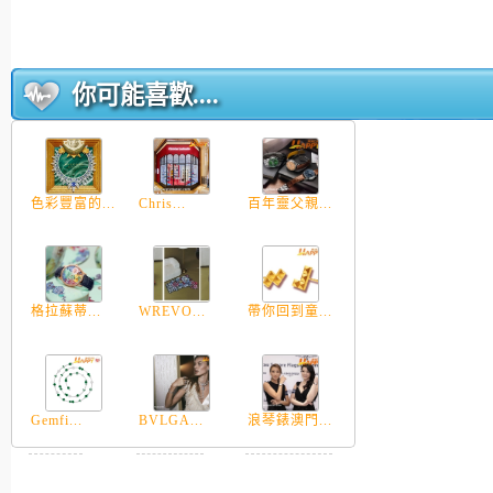
你可能喜歡....
色彩豐富的...
Chris...
百年靈父親...
格拉蘇蒂...
WREVO...
帶你回到童...
Gemfi...
BVLGA...
浪琴錶澳門...