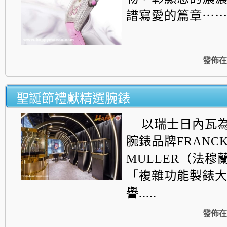
譜寫愛的篇章⋯
發佈在
聖誕節禮獻精選腕錶
以瑞士日內瓦
腕錶品牌FRANC
MULLER（法穆
「複雜功能製錶
譽.....
發佈在