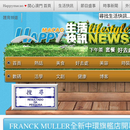
Happymacao
♥
開心澳門 首頁
生活快訊
節目盛事
時事新聞
外
體育頻道
套餐
下午茶
好去
首頁
熱話
美食
好去處
美容
時裝
數碼
活學
文創
健康
博客
FRANCK MULLER全新中環旗艦店開