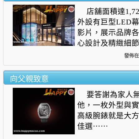
店舖面積達1,7
外設有巨型LED
影片，
展示品牌
心設計及精緻細節...
發佈在
向父親致意
要答謝為家人
他，
一枚外型與
高級腕錶就是大
佳選⋯⋯