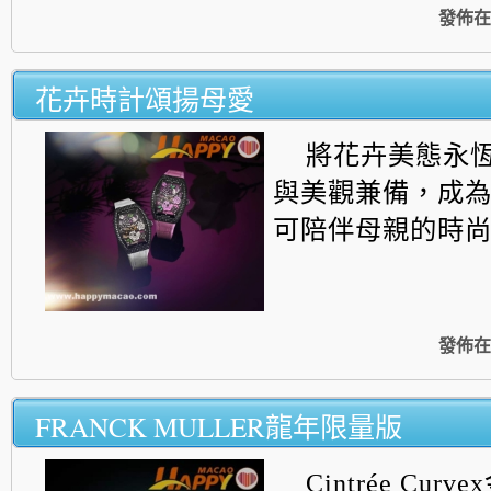
發佈在
花卉時計頌揚母愛
將花卉美態永
與美觀兼備，成
可陪伴母親的時
發佈在
FRANCK MULLER龍年限量版
Cintrée Cu