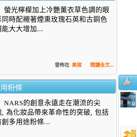
螢光檸檬加上冷艷薰衣草色調的眼
影同時配襯著煙熏玫瑰石英和古銅色
調能大大增加...
發佈在
美容
閱讀全文...
 三用粉條
NARS的創意永遠走在潮流的尖
端, 為化妝品帶來革命性的突破, 包括
首創多用途粉條...