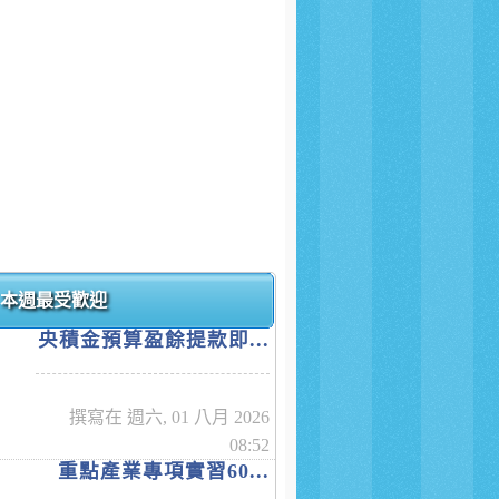
本週最受歡迎
央積金預算盈餘提款即...
撰寫在 週六, 01 八月 2026
08:52
重點產業專項實習60...