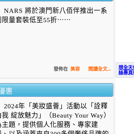
NARS 將於澳門新八佰伴推出一系
列限量套裝低至55折⋯⋯
想全天
發佈在
美容
閱讀全文...
絲專頁
優惠
2024年「美妝盛薈」活動以「詮釋
我 綻放魅力」（Beauty Your Way）
為主題，提供個人化服務、專家建
議、以及涵蓋來自300
多個奢侈品牌的