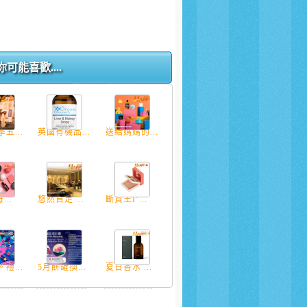
你可能喜歡....
五...
英國有機品...
送給媽媽的...
...
悠然自足 ...
斷貨王I’...
禮...
5月餅罐換...
夏日香水 ...