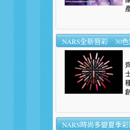
NARS全新唇彩 30
創
NARS時尚多變夏季