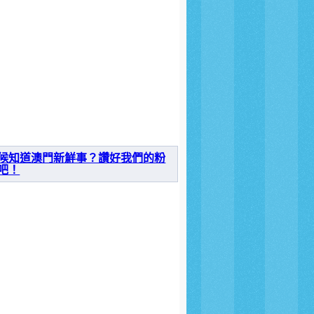
候知道澳門新鮮事？讚好我們的粉
吧！