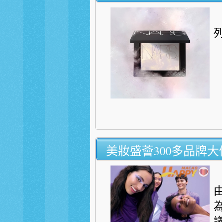
美妝盛薈300多品牌大
由