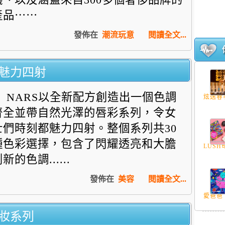
產品⋯⋯
發佈在
潮流玩意
閱讀全文...
色魅力四射
NARS以全新配方創造出一個色調
炫逸春季
齊全並帶自然光澤的唇彩系列，令女
士們時刻都魅力四射。整個系列共30
種色彩選擇，包含了閃耀透亮和大膽
LUSH母
新的色調......
發佈在
美容
閱讀全文...
愛爸爸。
彩妝系列