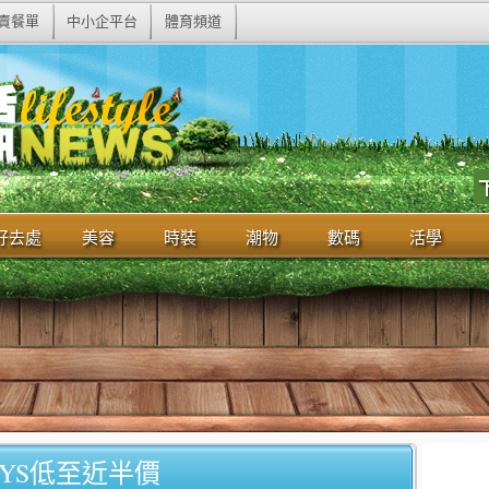
賣餐單
中小企平台
體育頻道
好去處
美容
時裝
潮物
數碼
活學
DAYS低至近半價