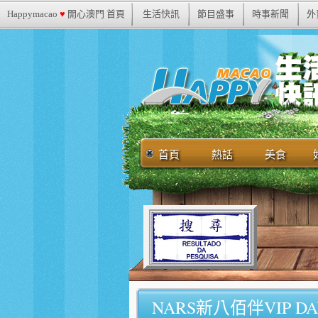
Happymacao
♥
開心澳門 首頁
生活快訊
節目盛事
時事新聞
外
首頁
熱話
美食
NARS新八佰伴VIP 