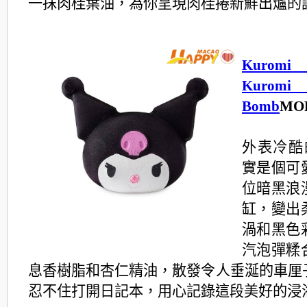
一抹肉桂葉油，
為你呈現肉桂捲新鮮出爐的
Kuro
Kuro
Bomb
MOP
外表冷酷的 
實是個可
位暗黑浪
缸，
變出
渦和黑色
汽泡彈糅
息香樹脂和杏仁精油，
散發令人垂涎的車厘
忍不住打開日記本，
用心記錄這段美好的浸