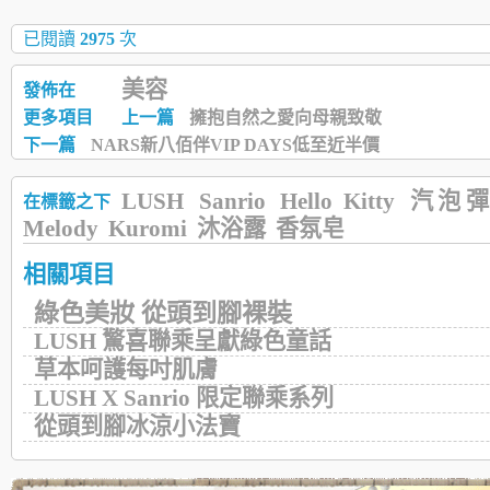
已閱讀
2975
次
美容
發佈在
更多項目
上一篇
擁抱自然之愛向母親致敬
下一篇
NARS新八佰伴VIP DAYS低至近半價
LUSH
Sanrio
Hello Kitty
汽泡
在標籤之下
Melody
Kuromi
沐浴露
香氛皂
相關項目
綠色美妝 從頭到腳裸裝
LUSH 驚喜聯乘呈獻綠色童話
草本呵護每吋肌膚
LUSH X Sanrio 限定聯乘系列
從頭到腳冰涼小法寶