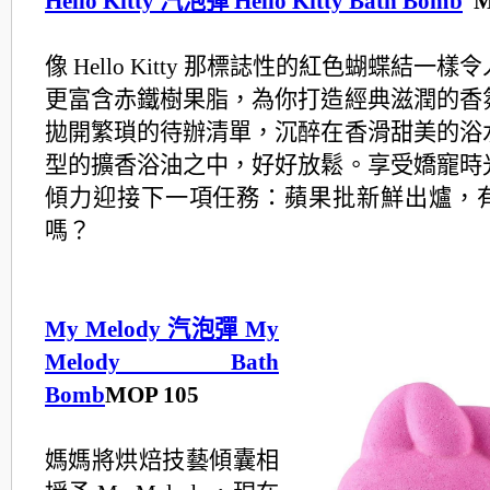
Hello Kitty 汽泡彈 Hello Kitty Bath Bomb
M
像 Hello Kitty 那標誌性的紅色蝴蝶結一
更富含赤鐵樹果脂，
為你打造經典滋潤的香
拋開繁瑣的待辦清單，
沉醉在香滑甜美的浴
型的擴香浴油之中，好好放鬆。
享受嬌寵時
傾力迎接下一項任務：蘋果批新鮮出爐，
嗎？
My Melody 汽泡彈 My
Melody Bath
Bomb
MOP 105
媽媽將烘焙技藝傾囊相