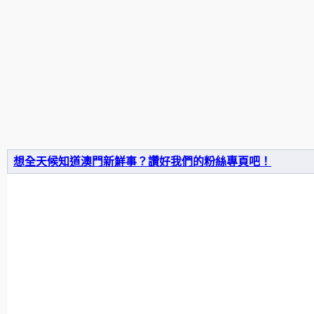
想全天候知道澳門新鮮事？讚好我們的粉絲專頁吧！