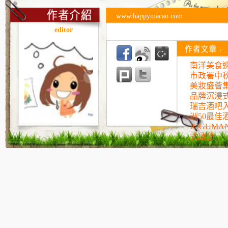
www.happymacao.com
editor
南洋美食巡
市政署中
美妝盛薈
品牌沉浸
瑞吉酒吧入
洲50最佳
JOGUM
式啟動