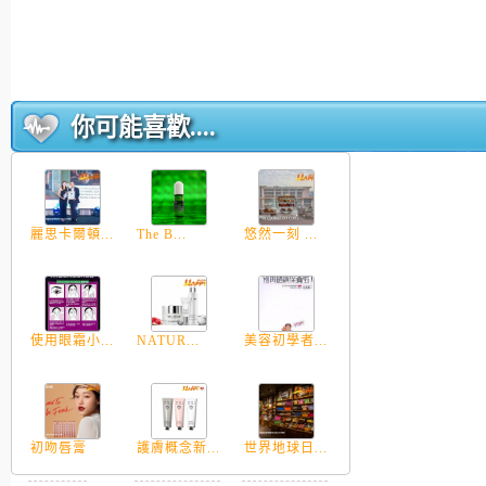
你可能喜歡....
麗思卡爾頓...
The B...
悠然一刻 ...
使用眼霜小...
NATUR...
美容初學者...
初吻唇膏
護膚概念新...
世界地球日...