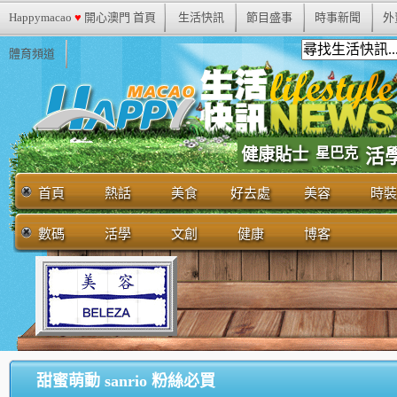
Happymacao
♥
開心澳門 首頁
生活快訊
節目盛事
時事新聞
外
體育頻道
健康貼士
星巴克
活
首頁
熱話
美食
好去處
美容
時裝
數碼
活學
文創
健康
博客
甜蜜萌動 sanrio 粉絲必買