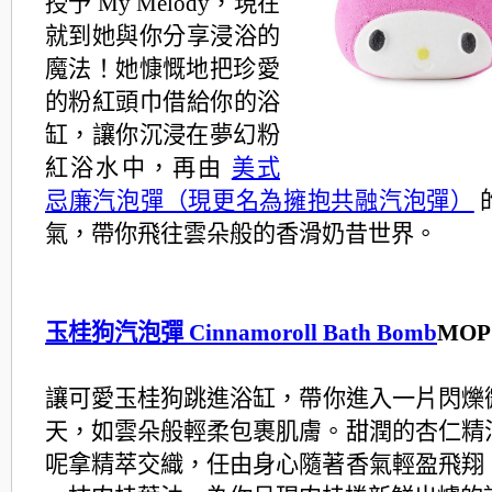
授予 My Melody，現在
就到她與你分享浸浴的
魔法！
她慷慨地把珍愛
的粉紅頭巾借給你的浴
缸，
讓你沉浸在夢幻粉
紅浴水中，再由
美式
忌廉汽泡彈（現更名為擁抱共融汽泡彈）
氣，帶你飛往雲朵般的香滑奶昔世界。
玉桂狗汽泡彈 Cinnamoroll Bath Bomb
MOP 
讓可愛玉桂狗跳進浴缸，帶你進入一片閃爍
天，
如雲朵般輕柔包裹肌膚。甜潤的杏仁精
呢拿精萃交織，
任由身心隨著香氣輕盈飛翔