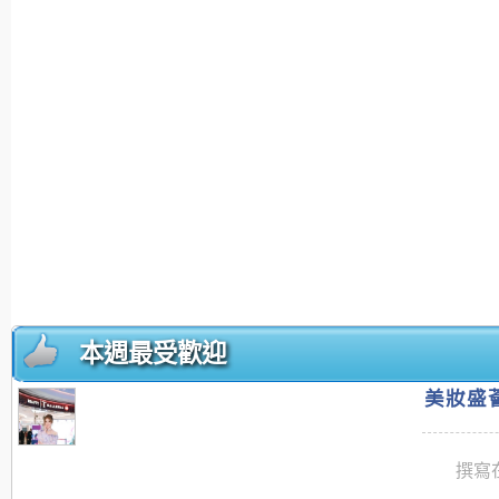
本週最受歡迎
美妝盛薈
撰寫在