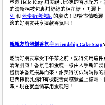
塑造 Hello Kitty 甜美親切形象的香水配方，
的清新棉被包裹甜絲絲的棉花糖，再灑上
列
和
燕麥奶泡泡瓶
的魔法！即管盡情噴灑
邊的好朋友共享這款香氣吧！
親親友誼蛋糕香氛皂 Friendship Cake Soap
邀請好朋友享受下午茶之前，記得先用這件
清潔肌膚！
香氛皂和蛋糕一樣由人手新鮮製
橙精油香氣撲鼻而來，
甜美得彷似媽媽做的
巴西棕櫚乳脂和有機龍舌蘭糖漿塗上糖霜，
嫩。
現在就盡情享用蛋糕吧！