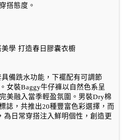
穿搭態度。
美學 打造春日膠囊衣櫥
套具備跣水功能，下襬配有可調節
。女裝Baggy牛仔褲以自然色系呈
完美融入當季輕盈氛圍。男裝Dry棉
A標誌，共推出20種豐富色彩選擇，而
選，為日常穿搭注入鮮明個性，
創造更