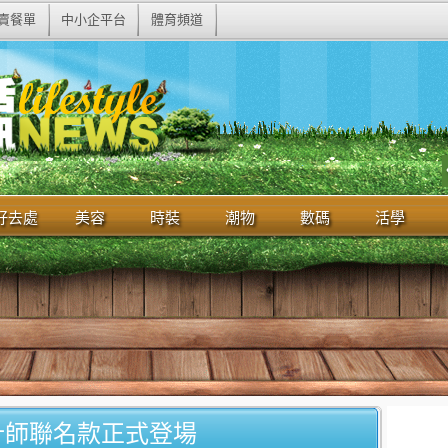
賣餐單
中小企平台
體育頻道
好去處
美容
時裝
潮物
數碼
活學
ing設計師聯名款正式登場