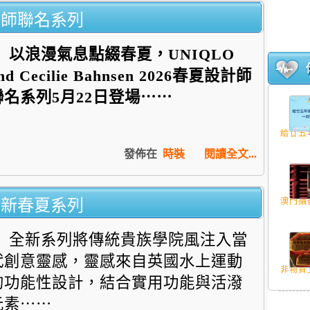
計師聯名系列
以浪漫氣息點綴春夏，
UNIQLO
nd Cecilie Bahnsen 2026
春夏設計師
聯名系列
5
月
22
日登場⋯⋯
給廿五年
發佈在
時裝
閱讀全文...
全新春夏系列
澳門攝影
全新系列將傳統貴族學院風注入當
代創意靈感，
靈感來自英國水上運動
非物質文
的功能性設計，結合實用功能與活潑
元素⋯⋯