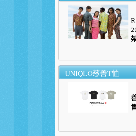
R
UNIQLO慈善T恤
售