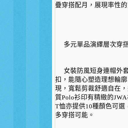
疊穿搭配月，
展現率性的
多元單品演繹層次穿搭
女裝防風短身連帽外
扣，
能隨心塑造理想輪廓
現，
寬鬆剪裁舒適自在，
質Pol
o衫印有精緻的JW
T恤亦
提供10種顏色可
多穿搭可能。