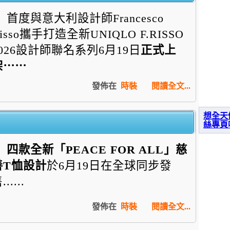
首度與意大利設計師Francesco
isso攜手打造全新UNIQLO F.RISSO
2026設計師聯名系列6月19日
正式上
架⋯⋯
發佈在
時裝
閱讀全文...
想全天
絲專頁
四款全新「
PEACE FOR ALL
」慈
善
T
恤設計
於6月19日在全球同步發
......
發佈在
時裝
閱讀全文...