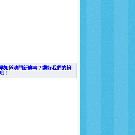
候知道澳門新鮮事？讚好我們的粉
吧！