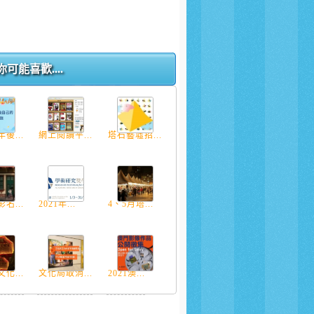
你可能喜歡....
後...
網上閱讀平...
塔石藝墟招...
名...
2021年...
4、5月塔...
化...
文化局取消...
2021澳...