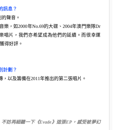
的訊息？
有別的聲音。
音樂，如2000年No.69的大碟、2004年澳門樂隊Dr
音樂唱片，我們亦希望成為他們的延續。而很幸運
獲得好評。
別計劃？
出宣傳，以及籌備在2011年推出的第二張唱片。
不妨再細聽一下《Evade》這張EP，感受被夢幻