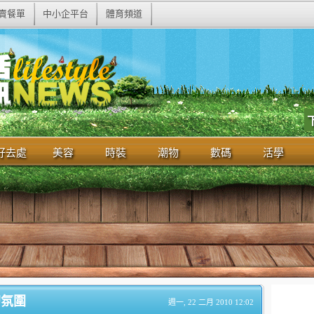
賣餐單
中小企平台
體育頻道
好去處
美容
時裝
潮物
數碼
活學
幻氛圍
週一, 22 二月 2010 12:02