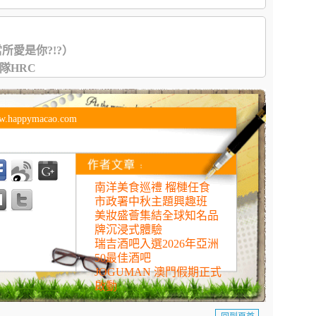
所愛是你?!?）
隊HRC
w.happymacao.com
南洋美食巡禮 榴槤任食
市政署中秋主題興趣班
美妝盛薈集結全球知名品
牌沉浸式體驗
瑞吉酒吧入選2026年亞洲
50最佳酒吧
JOGUMAN 澳門假期正式
啟動