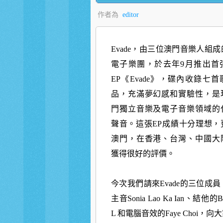
作者為
editor
Evade，由三位澳門音樂人組
電子樂團，於去年9月推出首
EP《Evade》，碟內收錄七
品，充滿夢幻感和實驗性
，是
門獨立音樂及電子音樂領域的
聲音。這張EP成績十分理想，
澳門，在香港、台灣、中國大
獲得很好的評價。
今次我們請來Evade的三位成
主音Sonia Lao Ka Ian、結他的Br
L 和電腦音效的Faye Choi