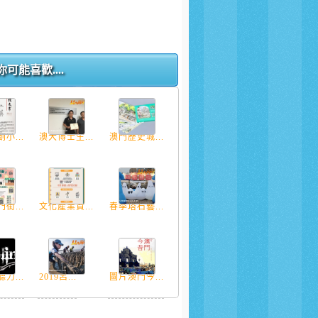
你可能喜歡....
小...
澳大博士生...
澳門歷史城...
街...
文化產業資...
春季塔石藝...
力...
2019呂...
圖片澳門今...