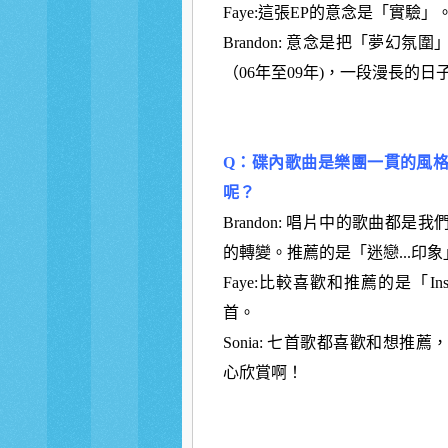
Faye:這張EP的意念是「實
Brandon: 意念是把「夢
（06年至09年)，一段漫長的日
Q：碟內歌曲是樂團一貫的風
呢？
Brandon: 唱片中的歌曲都
的轉變。推薦的是「迷戀...印
Faye:比較喜歡和推薦的是「In
首。
Sonia: 七首歌都喜歡和想
心欣賞啊！