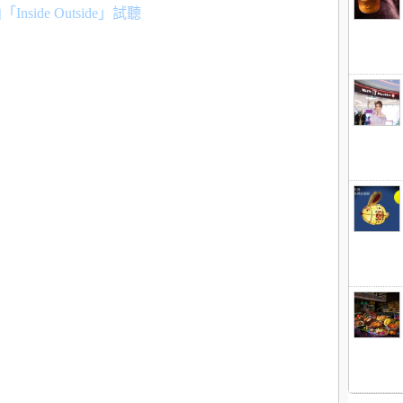
nside Outside」試聽