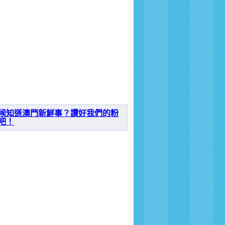
候知道澳門新鮮事？讚好我們的粉
吧！