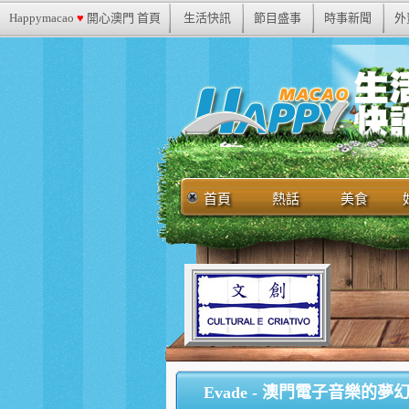
Happymacao
♥
開心澳門 首頁
生活快訊
節目盛事
時事新聞
外
首頁
熱話
美食
Evade - 澳門電子音樂的夢