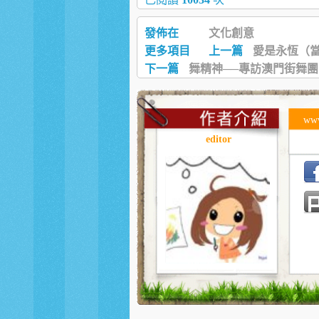
發佈在
文化創意
更多項目
上一篇
愛是永恆（當
下一篇
舞精神──專訪澳門街舞團
ww
editor