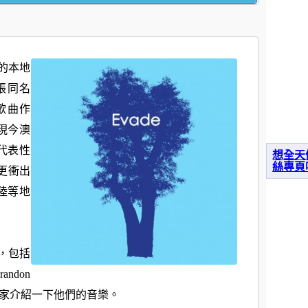
成的本地
張同名
首歌曲作
現今澳
代表性
想全天
絲專頁
更衝出
陸等地
員，包括
andon
，向大家介紹一下他們的音樂。