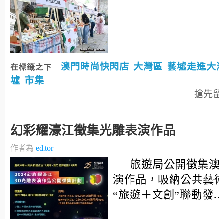
澳門時尚快閃店
大灣區
藝墟走進大
在標籤之下
墟
市集
搶先
幻彩耀濠江徵集光雕表演作品
作者為
editor
旅遊局公開徵集澳
演作品，吸納公共藝
“旅遊＋文創”聯動發....