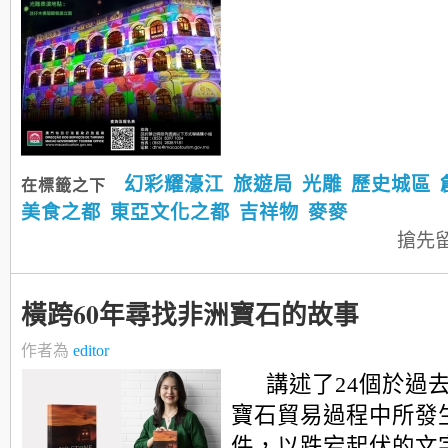
幻彩耀濠江
旅遊局
光雕
歷史城區
在標籤之下
美食之都
東亞文化之都
吉祥物
麥麥
搶先
橫跨60年尋找非洲寶石的故事
作者為
editor
講述了24個於過去
寶石貿易過程中所發
件，以跌宕起伏的文