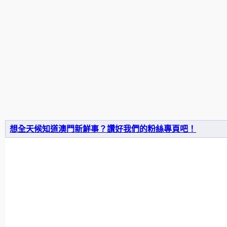
想全天候知道澳門新鮮事？讚好我們的粉絲專頁吧！