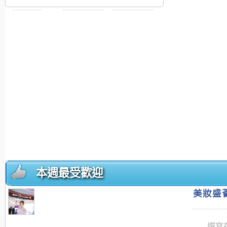
本週最受歡迎
美妝盛薈
撰寫在