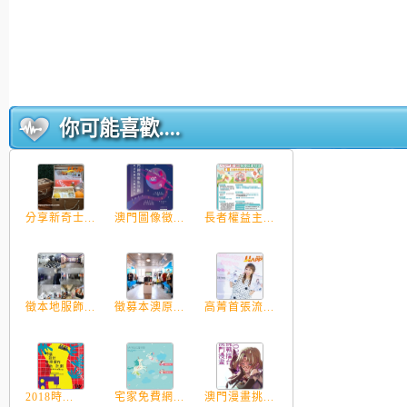
你可能喜歡....
分享新奇士...
澳門圖像徵...
長者權益主...
徵本地服飾...
徵募本澳原...
高菁首張流...
2018時...
宅家免費網...
澳門漫畫挑...