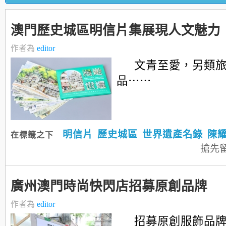
澳門歷史城區明信片集展現人文魅力
作者為
editor
文青至愛，另類
品⋯⋯
明信片
歷史城區
世界遺產名錄
陳
在標籤之下
搶先
廣州澳門時尚快閃店招募原創品牌
作者為
editor
招募原創服飾品