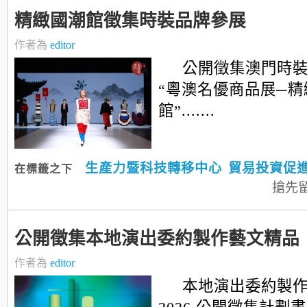
精緻國潮館徵集時裝品牌參展
作者為
editor
公開徵集澳門時
“粵澳名優商品展─精
館”.......
生產力暨科技轉移中心
貿易投資促
在標籤之下
搶先
公開徵集本地演出委約製作藝文精品
作者為
editor
本地演出委約製作計