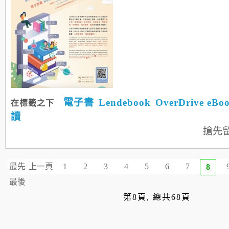
電子書
Lendebook
OverDrive eBo
在標籤之下
讀
搶先
最先
上一頁
1
2
3
4
5
6
7
8
最後
第8頁, 總共68頁