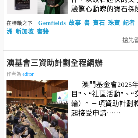
驗驚心動魄的寶石探
Gemfields
故事
書
寶石
珠寶
記者
在標籤之下
洲
新加坡
書籍
搶先
澳基會三資助計劃全程網辦
作者為
editor
澳門基金會2025
目”、“社區活動”、
輪）” 三項資助計劃
起接受申請⋯⋯