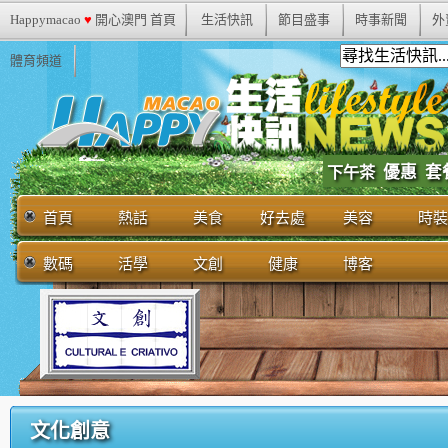
Happymacao
♥
開心澳門 首頁
生活快訊
節目盛事
時事新聞
外
體育頻道
優惠
套
下午茶
首頁
熱話
美食
好去處
美容
時裝
數碼
活學
文創
健康
博客
文化創意