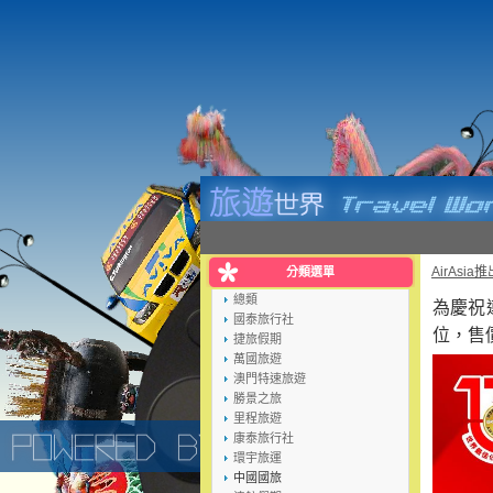
AirAsi
分類選單
總類
為慶祝連
國泰旅行社
位，售
捷旅假期
萬國旅遊
澳門特速旅遊
勝景之旅
里程旅遊
康泰旅行社
環宇旅運
中國國旅