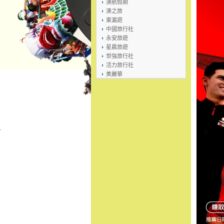
澳航假期
澳之旅
東瀛遊
中國旅行社
永安旅遊
星晨旅遊
世強旅行社
活力旅行社
美麗華