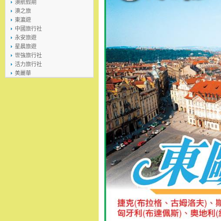
澳航假期
澳之旅
東瀛遊
中國旅行社
永安旅遊
星晨旅遊
世強旅行社
活力旅行社
美麗華