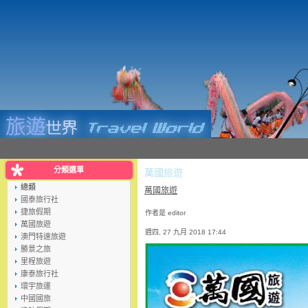
分類選單
萬國旅遊
總類
萬國旅遊
國泰旅行社
捷旅假期
作者是 editor
萬國旅遊
週四, 27 九月 2018 17:44
澳門特速旅遊
勝景之旅
里程旅遊
康泰旅行社
環宇旅運
中國國旅