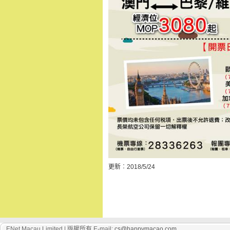
更新︰2018/5/24
ENet Macau Limited | 版權所有 E-mail:
cs@happymacao.com