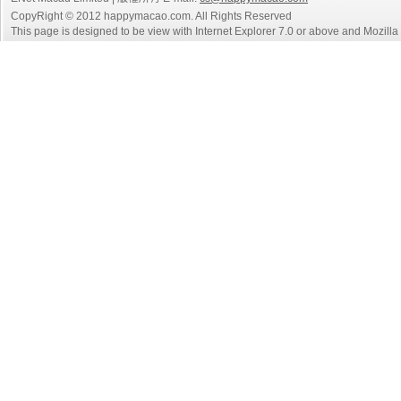
CopyRight © 2012 happymacao.com. All Rights Reserved
This page is designed to be view with Internet Explorer 7.0 or above and Mozilla F