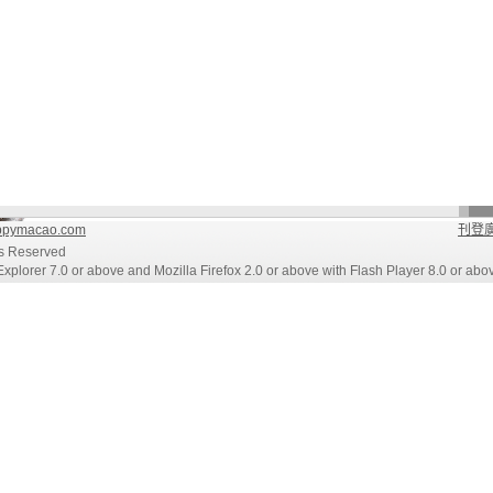
pymacao.com
刊登
s Reserved
xplorer 7.0 or above and Mozilla Firefox 2.0 or above with Flash Player 8.0 or abo