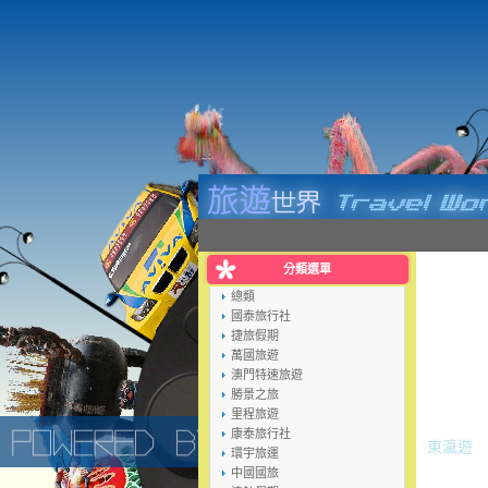
分類選單
總類
國泰旅行社
捷旅假期
萬國旅遊
澳門特速旅遊
勝景之旅
里程旅遊
康泰旅行社
東瀛遊
環宇旅運
中國國旅