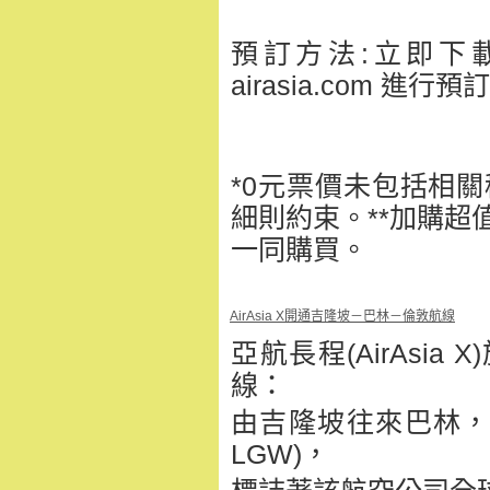
預訂方法:立即下載Ai
airasia.com 進行預訂
*0元票價未包括相
細則約束。**加購超
一同購買。
AirAsia X開通吉隆坡－巴林－倫敦航線
亞航長程(AirAsi
線：
由吉隆坡往來巴林，並
LGW)，