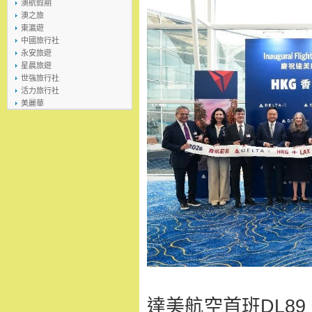
澳航假期
澳之旅
東瀛遊
中國旅行社
永安旅遊
星晨旅遊
世強旅行社
活力旅行社
美麗華
達美航空首班DL89