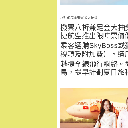
八折飛越南兼足金大抽獎
機票八折兼足金大抽
捷航空推出限時票價
乘客選購SkyBos
稅項及附加費），適
越捷全線飛行網絡。
島，提早計劃夏日旅