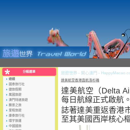
分類選單
旅遊世界 - 開心澳門 - HappyMacao.c
總類
達美航空香港直航洛杉磯
國泰旅行社
達美航空（Delta 
捷旅假期
萬國旅遊
每日航線正式啟航
澳門特速旅遊
勝景之旅
誌著達美重返香港
里程旅遊
康泰旅行社
至其美國西岸核心
環宇旅運
中國國旅