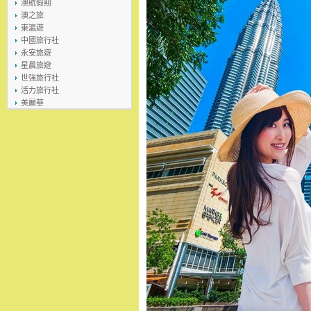
澳航假期
澳之旅
東瀛遊
中國旅行社
永安旅遊
星晨旅遊
世強旅行社
活力旅行社
美麗華