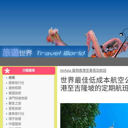
AirAsia 復飛香港至東南亞航班​​
分類選單
總類
世界最佳低成本航空公司A
國泰旅行社
港至吉隆坡的定期航
捷旅假期
萬國旅遊
澳門特速旅遊
勝景之旅
里程旅遊
康泰旅行社
環宇旅運
中國國旅