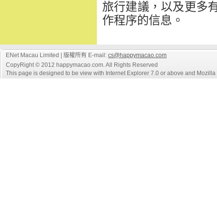
旅行建議，以及更多有關
作程序的信息。
ENet Macau Limited | 版權所有 E-mail:
cs@happymacao.com
CopyRight © 2012 happymacao.com. All Rights Reserved
This page is designed to be view with Internet Explorer 7.0 or above and Mozilla F