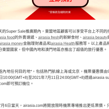
天的Super Sale推廣期內，東盟地區顧客可以享受平台上不同
asia food
的外賣速遞、
airasia fresh
的新鮮食材、
airasia beauty
airasia money
金融理財產品和
airasia Health
服務等。以上產品
分東盟國家，但中國內地和澳門地區亦推出了超值的旅行優惠。
返內地任何目的地*，包括熱門航線上海或北京，機票優惠價由9折
10:00(GMT+8)至2021年7月11日24:00(GMT+8)透過airasia s
ia.com即可預訂機位。
7月6日當天，airasia.com將開放限時機票專場推出更低票價