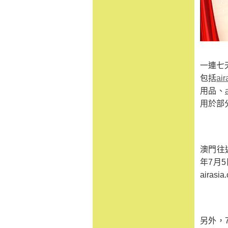
一連七
包括
air
用品、
用於部
澳門往
年7月5日
airas
另外，