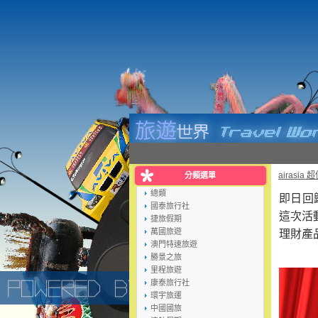
airasia
分類選單
總類
即日回歸
國泰旅行社
這次活動
捷旅假期
萬國旅遊
理財產
澳門特速旅遊
勝景之旅
里程旅遊
康泰旅行社
環宇旅運
中國國旅