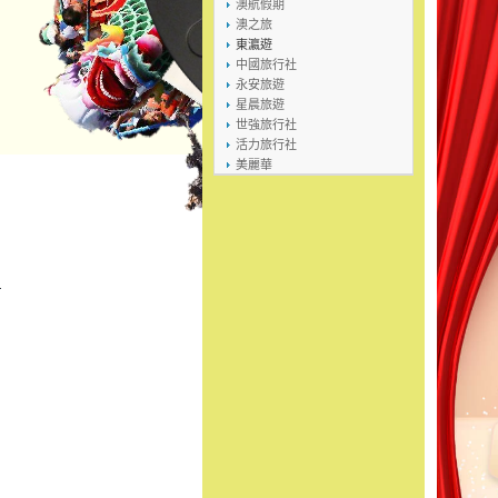
澳航假期
澳之旅
東瀛遊
中國旅行社
永安旅遊
星晨旅遊
世強旅行社
活力旅行社
美麗華