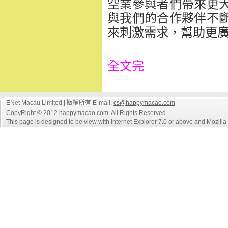
空業參與者們帶來更
與我們的合作夥伴不
來刺激需求，幫助更
全文完
ENet Macau Limited | 版權所有 E-mail:
cs@happymacao.com
CopyRight © 2012 happymacao.com. All Rights Reserved
This page is designed to be view with Internet Explorer 7.0 or above and Mozilla F