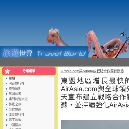
AirAsia.com與Agoda成戰略合作夥伴關係
分類選單
總類
東盟地區增長最快
國泰旅行社
AirAsia.com與全
捷旅假期
萬國旅遊
天宣布建立戰略合作
澳門特速旅遊
蘇，並持續強化AirAs
勝景之旅
里程旅遊
康泰旅行社
環宇旅運
中國國旅