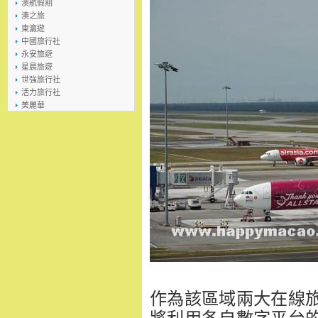
澳航假期
澳之旅
東瀛遊
中國旅行社
永安旅遊
星晨旅遊
世強旅行社
活力旅行社
美麗華
作為該區域兩大在線