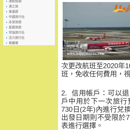
澳航假期
澳之旅
東瀛遊
中國旅行社
永安旅遊
星晨旅遊
世強旅行社
活力旅行社
美麗華
次更改航班至2020年
班，免收任何費用，
2. 信用帳戶：可以退回
戶中用於下一次旅行
730日(2年)內進
出發日期則不受限於7
表進行選擇。