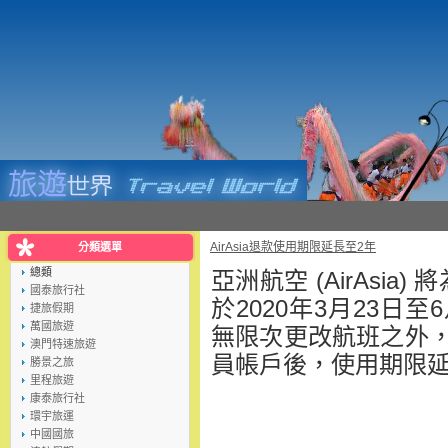
AirAsia退款使用期限延長至2年
分類選單
總類
亞洲航空 (AirAsi
國泰旅行社
於2020年3月23日
捷旅假期
萬國旅遊
無限次更改航班之外，其退
澳門特速旅遊
員帳戶後，使用期限延長
勝景之旅
里程旅遊
康泰旅行社
環宇旅運
中國國旅