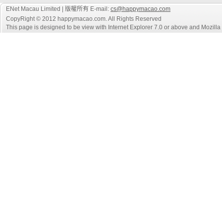
ENet Macau Limited | 版權所有 E-mail:
cs@happymacao.com
CopyRight © 2012 happymacao.com. All Rights Reserved
This page is designed to be view with Internet Explorer 7.0 or above and Mozilla F