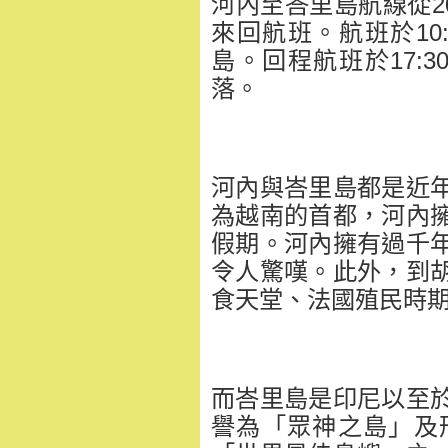
河內至峇里島航線從20
來回航班。航班於10:
島。回程航班於17:3
落。
河內與峇里島都是近
為越南的首都，河內
假期。
河內擁有過千
令人驚嘆。此外，
到
食天堂、
法國殖民時
而峇里島是印尼以至
譽為「
眾神之島」及