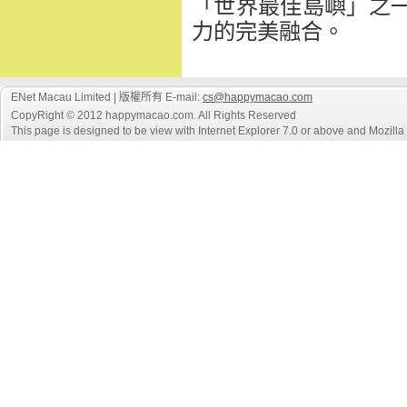
「世界最佳島嶼」
之
力的完美融合。
ENet Macau Limited | 版權所有 E-mail:
cs@happymacao.com
CopyRight © 2012 happymacao.com. All Rights Reserved
This page is designed to be view with Internet Explorer 7.0 or above and Mozilla F