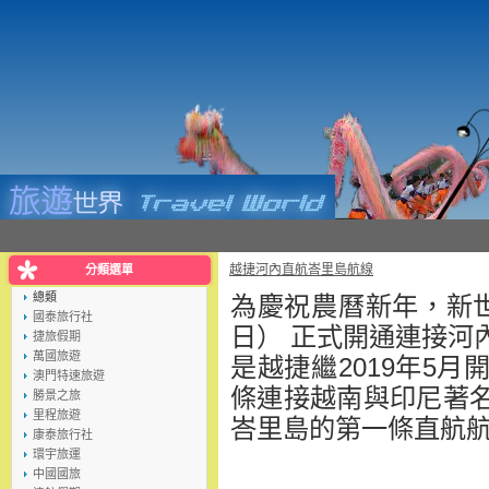
越捷河內直航峇里島航線
分類選單
總類
為慶祝農曆新年，新世
國泰旅行社
日） 正式開通連接河
捷旅假期
萬國旅遊
是越捷繼201
9年5月
澳門特速旅遊
條連接越南與印尼著
勝景之旅
里程旅遊
峇里島的第一條直航
康泰旅行社
環宇旅運
中國國旅