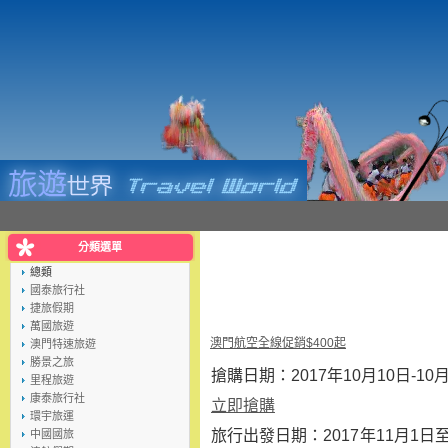
分類選單
總類
國泰旅行社
捷旅假期
萬國旅遊
澳門航空全線促銷$400起
澳門特速旅遊
勝景之旅
搶購日期：2017年10月10日-10
里程旅遊
康泰旅行社
立即搶購
環宇旅運
旅行出發日期：2017年11月1日至201
中國國旅