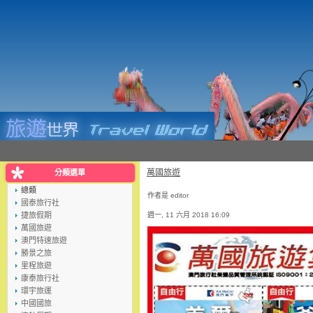
萬國旅遊
分類選單
總類
作者是 editor
國泰旅行社
捷旅假期
週一, 11 六月 2018 16:09
萬國旅遊
澳門特速旅遊
勝景之旅
里程旅遊
康泰旅行社
環宇旅運
中國國旅