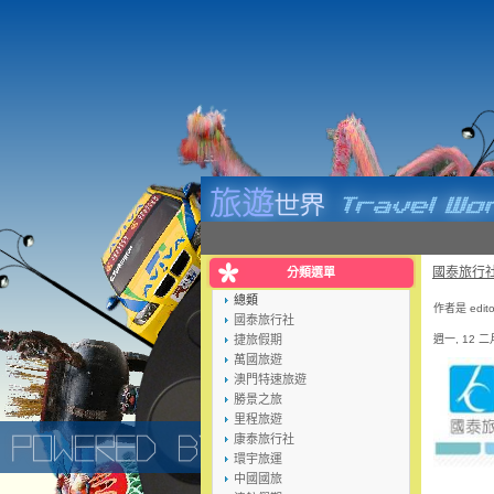
國泰旅行
分類選單
總類
作者是 edit
國泰旅行社
捷旅假期
週一, 12 二月
萬國旅遊
澳門特速旅遊
勝景之旅
里程旅遊
康泰旅行社
環宇旅運
中國國旅