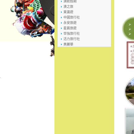
澳航假期
澳之旅
東瀛遊
中國旅行社
永安旅遊
星晨旅遊
世強旅行社
活力旅行社
美麗華