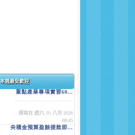
本週最受歡迎
重點產業專項實習60...
撰寫在 週六, 01 八月 2026
08:45
央積金預算盈餘提款即...