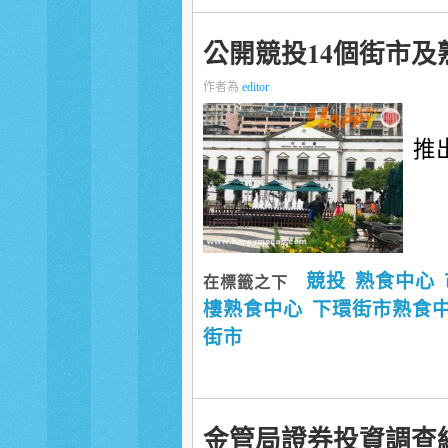
公開競投14個街市及
作者為
editor
推出
競投
熟食中心
在標籤之下
樓熟食中心
下環街市熟食
街市
金管局證券投資調查