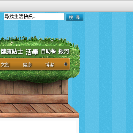
健康貼士
自助餐
銀河
活學
文創
健康
博客