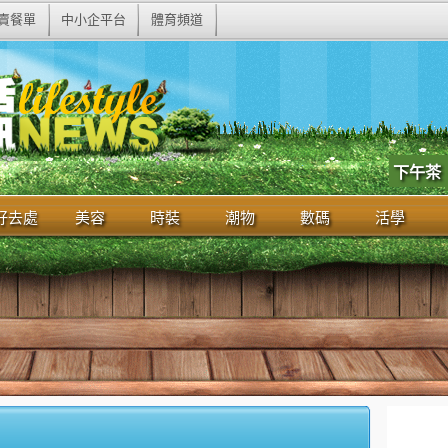
賣餐單
中小企平台
體育頻道
下午茶
好去處
美容
時裝
潮物
數碼
活學