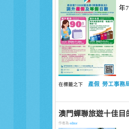
年
產假
勞工事務
在標籤之下
澳門蟬聯旅遊十佳目
作者為
editor