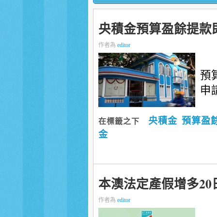
央積金預算盈餘提款
作者為
editor
預
申
央積金
預算盈
在標籤之下
金
本澳法定產假增多20
作者為
editor