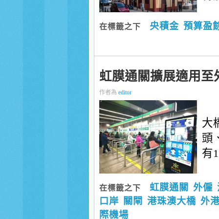
央積金
預算盈
在標籤之下
虹膜通關擴展適用至
作者為
editor
大
頭
有
虹膜通關
外僱
在標籤之下
口岸
關閘
港珠澳大橋
外
際機場