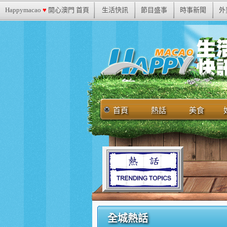
Happymacao
♥
開心澳門 首頁
生活快訊
節目盛事
時事新聞
外
首頁
熱話
美食
全城熱話