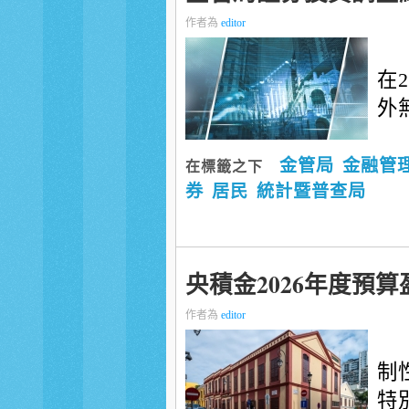
作者為
editor
在
外
金管局
金融管
在標籤之下
券
居民
統計暨普查局
央積金2026年度預
作者為
editor
制
特別