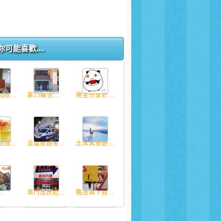
你可能喜歡....
收...
第13輪全...
現金分享計...
收...
法國旅遊警...
土耳其旅遊...
..
澳門居民赴...
路氹城下週...