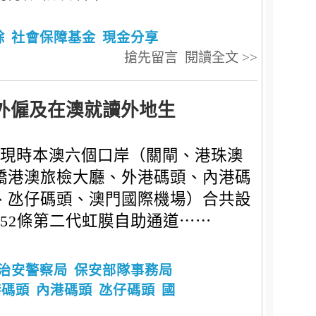
餘
社會保障基金
現金分享
搶先留言
閱讀全文 >>
外僱及在澳就讀外地生
現時本澳六個口岸（關閘、港珠澳
橋港澳旅檢大廳、外港碼頭、內港碼
、氹仔碼頭、澳門國際機場）合共設
152條第二代虹膜自助通道⋯⋯
治安警察局
保安部隊事務局
港碼頭
內港碼頭
氹仔碼頭
國