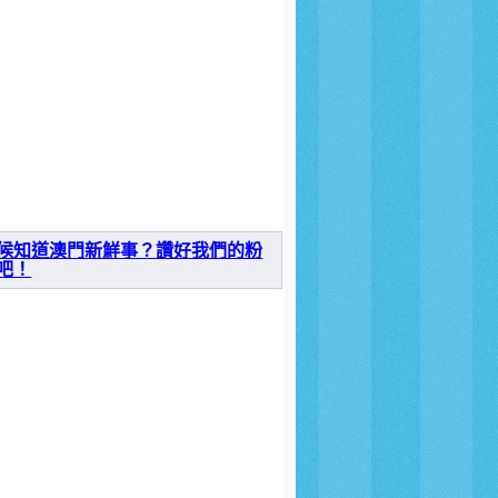
候知道澳門新鮮事？讚好我們的粉
吧！