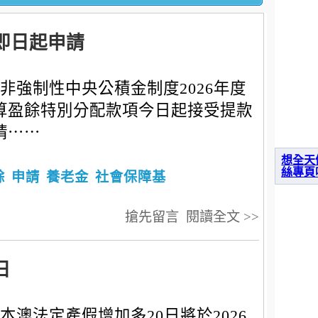
即日起申請
非強制性中央公積金制度2026年度
算盈餘特別分配款項今日起接受提款
請⋯⋯
想全天
絲專頁
餘
申請
養老金
社會保障基
搶先留言
閱讀全文 >>
日
本澳法定產假增加多20日將於2026