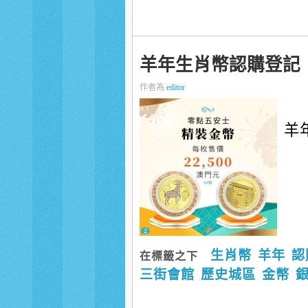
羊年生肖幣認購登記
作者為
editor
羊年
生肖幣
羊年
認
在標籤之下
三街會館
歷史城區
金幣