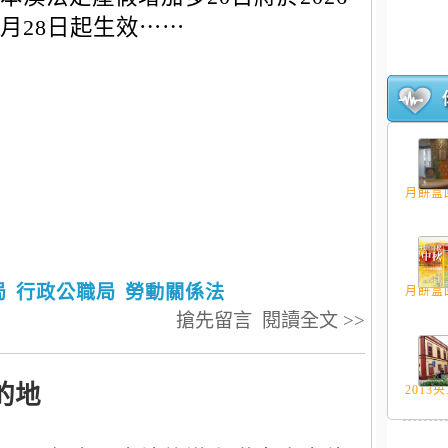
7月28日起生效⋯⋯
月餅盒回
局
行政公職局
勞動關係法
月餅盒回
搶先留言
閱讀全文 >>
的地
2013央.