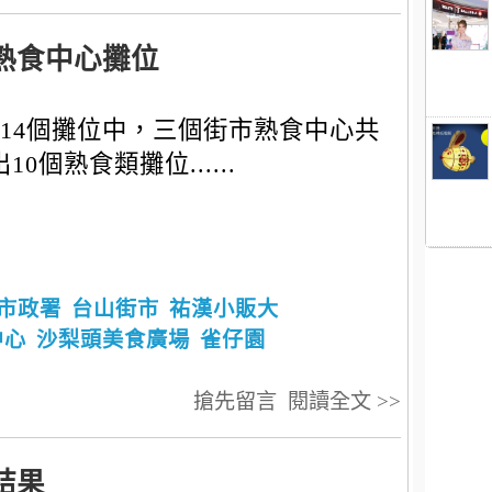
熟食中心攤位
14個攤位中，三個街市熟食中心共
10個熟食類攤位......
市政署
台山街市
祐漢小販大
中心
沙梨頭美食廣場
雀仔園
搶先留言
閱讀全文 >>
結果