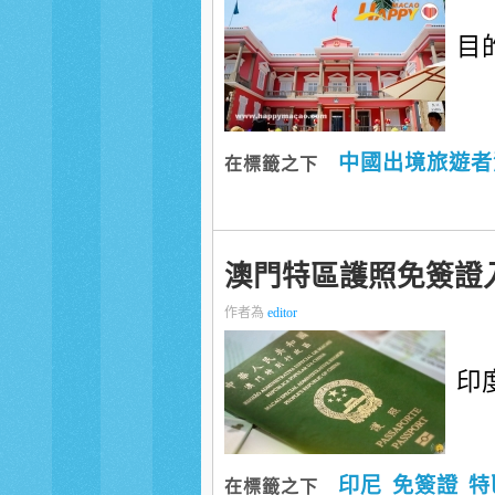
目
中國出境旅遊者
在標籤之下
澳門特區護照免簽證
作者為
editor
印度
印尼
免簽證
特
在標籤之下